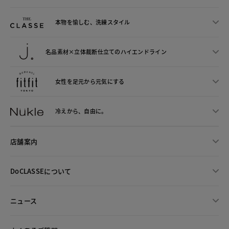
本物を愉しむ、洗練スタイル
名品素材×立体裁断仕立ての
ハイエンドライン
女性を足元から
元気にする
冷えから、
自由に。
店舗案内
DoCLASSEについて
ニュース