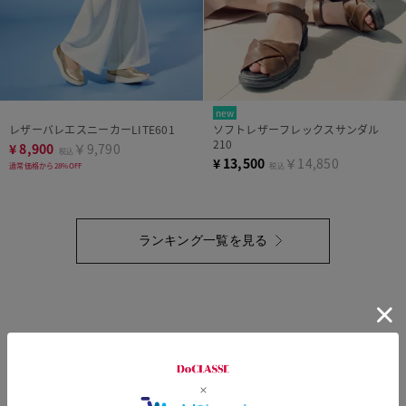
new
レザーバレエスニーカーLITE601
ソフトレザーフレックスサンダル
210
¥
8,900
￥9,790
税込
¥
13,500
￥14,850
通常価格から28%OFF
税込
ランキング一覧を見る
トップページへ