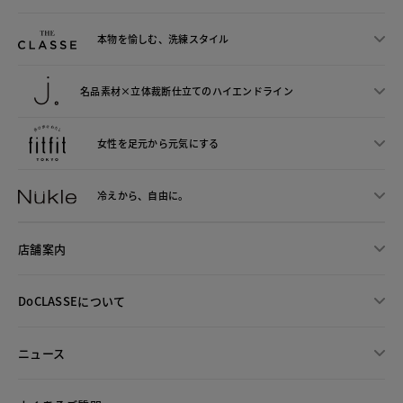
本物を愉しむ、洗練スタイル
名品素材×立体裁断仕立ての
ハイエンドライン
女性を足元から
元気にする
冷えから、
自由に。
店舗案内
DoCLASSEについて
ニュース