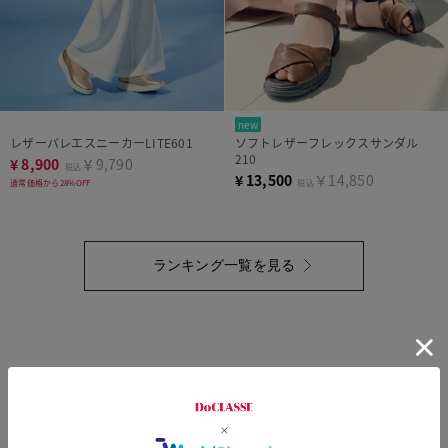
new
レザーバレエスニーカーLITE601
ソフトレザーフレックスサンダル
210
¥
8,900
￥9,790
税込
¥
13,500
￥14,850
通常価格から28%OFF
税込
ランキング一覧を見る
トップページへ