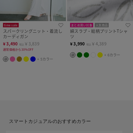
time sale
まとめ買い対象
人気商品
スパークリングニット・着流し
綿スラブ・総柄プリントTシャ
カーディガン
ツ
¥
3,490
￥3,839
¥
3,990
￥4,389
税込
税込
通常価格から30%OFF
+ 6カラー
+ 5カラー
スマートカジュアルのおすすめカラー