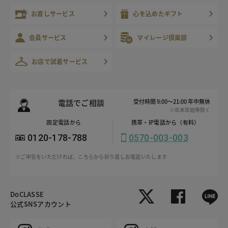
お直しサービス
心を込めたギフト
会員サービス
マイレージ倶楽部
お店で試着サービス
電話でご相談
受付時間 9:00～21:00 年中無休
※年末年始等除く
固定電話から
携帯・IP電話から（有料）
0120-178-788
0570-003-003
※ご申告をいただければ、こちらから折り返しお電話いたします
DoCLASSE
公式SNSアカウント