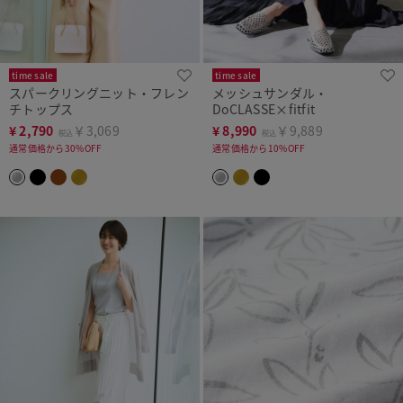
time sale
time sale
スパークリングニット・フレン
メッシュサンダル・
チトップス
DoCLASSE×fitfit
¥
2,790
￥3,069
¥
8,990
￥9,889
税込
税込
通常価格から30%OFF
通常価格から10%OFF