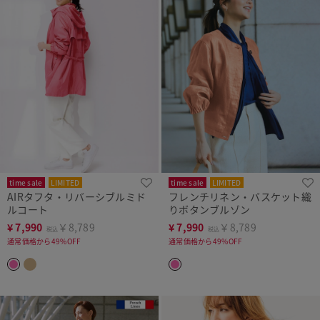
time sale
LIMITED
time sale
LIMITED
AIRタフタ・リバーシブルミド
フレンチリネン・バスケット織
ルコート
りボタンブルゾン
¥
7,990
￥8,789
¥
7,990
￥8,789
税込
税込
通常価格から49%OFF
通常価格から49%OFF