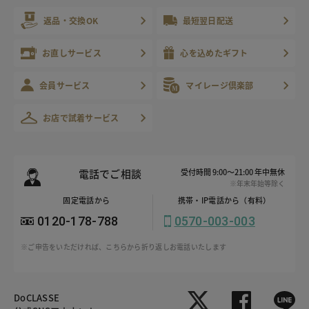
返品・交換OK
最短翌日配送
お直しサービス
心を込めたギフト
会員サービス
マイレージ倶楽部
お店で試着サービス
電話でご相談
受付時間 9:00～21:00 年中無休
※年末年始等除く
固定電話から
携帯・IP電話から（有料）
0120-178-788
0570-003-003
※ご申告をいただければ、こちらから折り返しお電話いたします
DoCLASSE