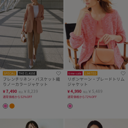
SPECIAL
THE CLASSE
time sale
LIMITED
フレンチリネン・バスケット織
リボンヤーン・ブレードトリム
りノーカラージャケット
ジャケット
¥
7,490
￥8,239
¥
4,990
￥5,489
税込
税込
通常価格から52%OFF
通常価格から72%OFF