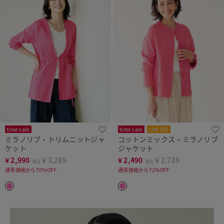
time sale
time sale
LIMITED
ミラノリブ・トリムニットジャ
コットンミックス・ミラノリブ
ケット
ジャケット
¥
2,990
￥3,289
¥
2,490
￥2,739
税込
税込
通常価格から70%OFF
通常価格から72%OFF