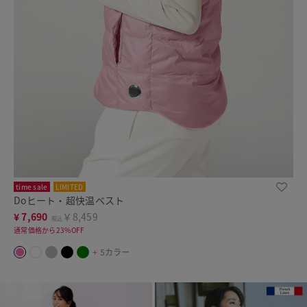
time sale
LIMITED
Doヒート・超快温ベスト
¥
7,690
￥8,459
税込
通常価格から23%OFF
+ 5カラー