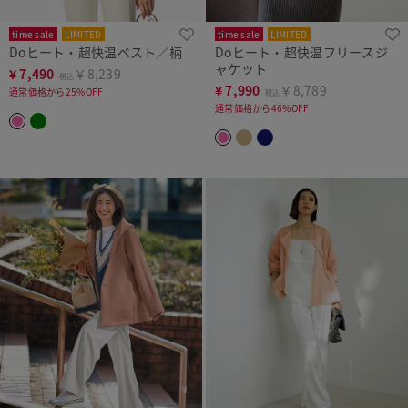
time sale
LIMITED
time sale
LIMITED
Doヒート・超快温ベスト／柄
Doヒート・超快温フリースジ
ャケット
¥
7,490
￥8,239
税込
¥
7,990
￥8,789
通常価格から25%OFF
税込
通常価格から46%OFF