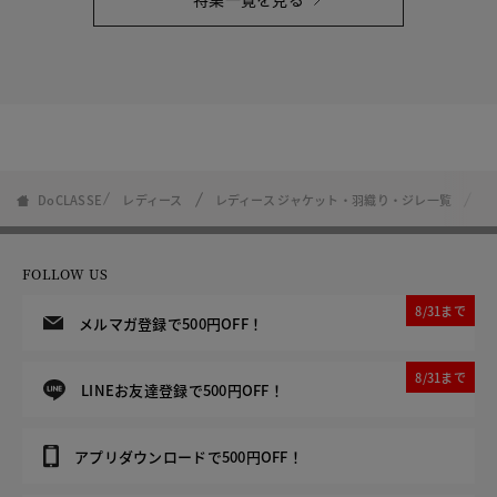
DoCLASSE
レディース
レディース ジャケット・羽織り・ジレ一覧
レ
FOLLOW US
8/31まで
メルマガ登録で500円OFF！
8/31まで
LINEお友達登録で500円OFF！
アプリダウンロードで500円OFF！