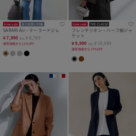
time sale
まとめ買い対象
time sale
THE CLASSE
SARARI Air・テーラードジレ
フレンチリネン・ハーフ袖ジャ
洗濯機可
WEB・店舗限定
ケット
¥
7,990
￥8,789
税込
¥
9,990
￥10,989
通常価格から11%OFF
税込
通常価格から37%OFF