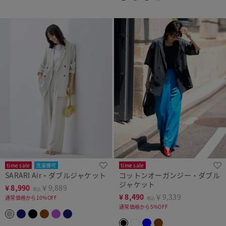
time sale
洗濯機可
time sale
SARARI Air・ダブルジャケット
コットンオーガンジー・ダブル
ジャケット
¥
8,990
￥9,889
税込
¥
8,490
￥9,339
通常価格から10%OFF
税込
通常価格から5%OFF