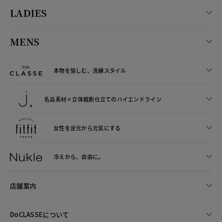
LADIES
MENS
本物を愉しむ、洗練スタイル
名品素材×立体裁断仕立ての
ハイエンドライン
女性を足元から
元気にする
冷えから、
自由に。
店舗案内
DoCLASSEについて