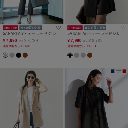
time sale
まとめ買い対象
time sale
まとめ買い対象
SARARI Air・テーラードジレ
SARARI Air・テーラードジレ
洗濯機可
WEB・店舗限定
洗濯機可
WEB・店舗限定
¥
7,990
￥8,789
¥
7,990
￥8,789
税込
税込
通常価格から11%OFF
通常価格から11%OFF