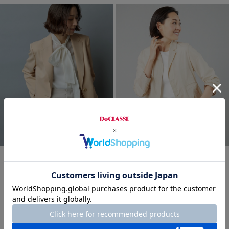
time sale
THE CLASSE
LIMITED
トリニティツイル・シングルジ
エアリーストレッチ・テーラー
ャケット
ドジャケット
¥
12,900
￥14,190
¥
4,190
￥4,609
税込
税込
通常価格から27%OFF
通常価格から40%OFF