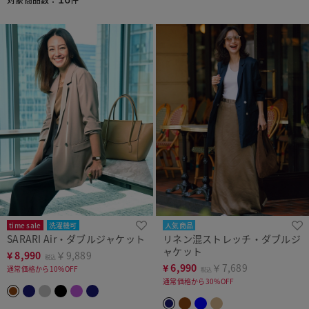
time sale
洗濯機可
人気商品
SARARI Air・ダブルジャケット
リネン混ストレッチ・ダブルジ
ャケット
¥
8,990
￥9,889
税込
¥
6,990
￥7,689
通常価格から10%OFF
税込
通常価格から30%OFF