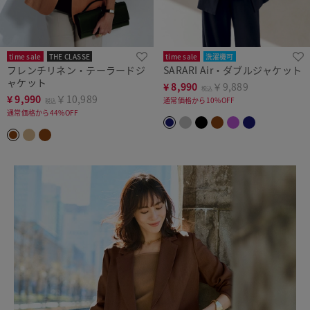
time sale
THE CLASSE
time sale
洗濯機可
フレンチリネン・テーラードジ
SARARI Air・ダブルジャケット
ャケット
¥
8,990
￥9,889
税込
¥
9,990
￥10,989
通常価格から10%OFF
税込
通常価格から44%OFF