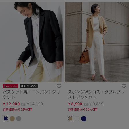
time sale
THE CLASSE
バスケット織・コンパクトジャ
スポンジWクロス・ダブルブレ
ケット
ストジャケット
¥
12,900
￥14,190
¥
8,990
￥9,889
税込
税込
通常価格から35%OFF
通常価格から30%OFF