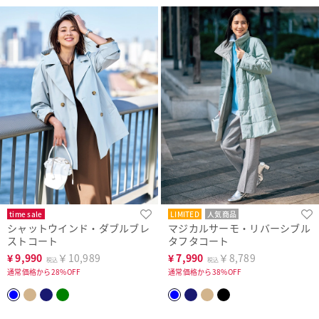
time sale
LIMITED
人気商品
シャットウインド・ダブルブレ
マジカルサーモ・リバーシブル
ストコート
タフタコート
¥
9,990
￥10,989
¥
7,990
￥8,789
税込
税込
通常価格から28%OFF
通常価格から38%OFF