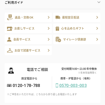
ご利用ガイド
返品・交換OK
最短翌日配送
お直しサービス
心を込めたギフト
会員サービス
マイレージ倶楽部
お店で試着サービス
電話でご相談
受付時間 9:00～21:00 年中無休
※年末年始等除く
固定電話から
携帯・IP電話から（有料）
0120-178-788
0570-003-003
※ご申告をいただければ、こちらから折り返しお電話いたします