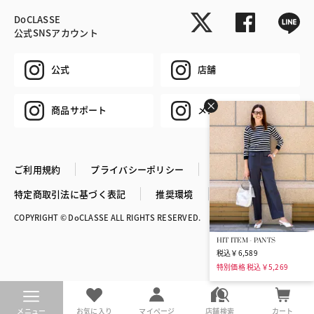
DoCLASSE
公式SNSアカウント
公式
店舗
商品サポート
メンズ
ご利用規約
プライバシーポリシー
特定商取引法に基づく表記
推奨環境
企業情報
COPYRIGHT © DoCLASSE ALL RIGHTS RESERVED.
HIT ITEM - PANTS
税込￥6,589
特別価格 税込￥5,269
メニュー
お気に入り
マイページ
店舗検索
カート