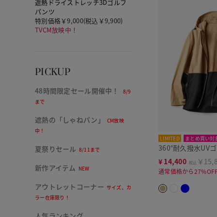
遮熱ドライストレッチ3Dゴルフ
パンツ
特別価格￥9,000(税込￥9,900)
TVCM放映中！
PICKUP
48時間限定セール開催中！
8/9
まで
遮熱の「しゃねパン」
CM放映
中！
LIMITED
まとめ買い対
360°耐久撥水UV
夏祭りセール
8/11まで
¥
14,400
￥15,
税込
新作アイテム
NEW
通常価格から27%OF
アウトレットコーナー
サイズ、カ
ラー在庫限り！
人気ランキング