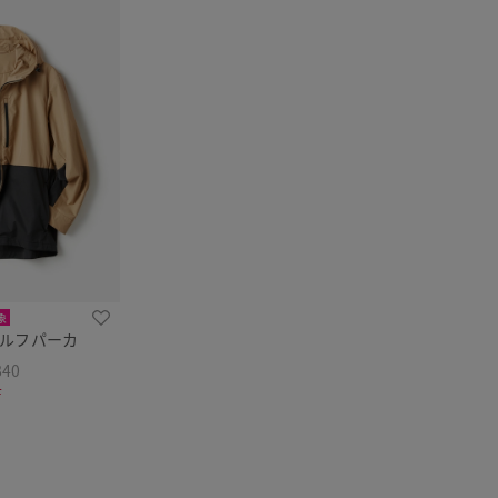
象
ゴルフパーカ
840
F