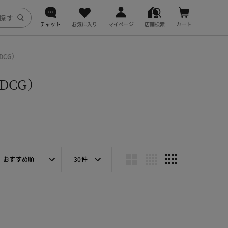
チャット
お気に入り
マイページ
店舗検索
カート
DoCLASSE
DCG）
j.
DCG）
fitfit
おすすめ順
30件