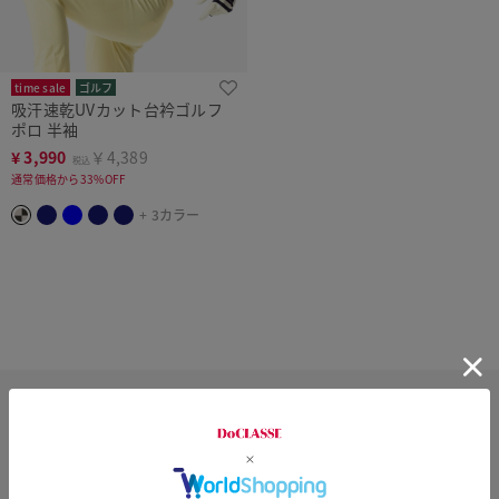
time sale
ゴルフ
吸汗速乾UVカット台衿ゴルフ
ポロ 半袖
¥
3,990
￥4,389
税込
通常価格から33%OFF
+ 3カラー
メンズゴルフウェア トップスのおすすめカラー