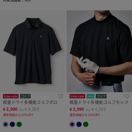
time sale
ゴルフ
time sale
new
ゴルフ
軽量ドライ多機能ゴルフポロ
軽量ドライ多機能ゴルフモック
¥
3,990
￥4,389
¥
3,990
￥4,389
税込
税込
通常価格から33%OFF
通常価格から33%OFF