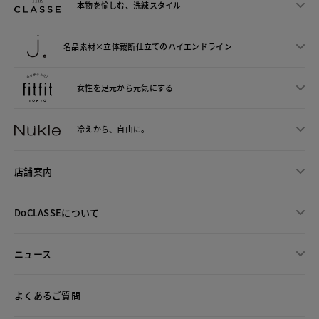
本物を愉しむ、洗練スタイル
名品素材×立体裁断仕立ての
ハイエンドライン
女性を足元から
元気にする
冷えから、
自由に。
店舗案内
DoCLASSEについて
ニュース
よくあるご質問