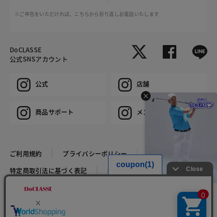
※ご申告をいただければ、こちらから折り返しお電話いたします
DoCLASSE
公式SNSアカウント
公式
店舗
商品サポート
メンズ
ご利用規約
プライバシーポリシー
特定商取引法に基づく表記
推奨環境
企業情報
COPYRIGHT © DoCLASSE ALL RIGHTS RESERVED.
HIT ITEM
遮熱ドライストレッチ3Dゴ
ルフパンツ
CM放映特別価格￥9,000(税