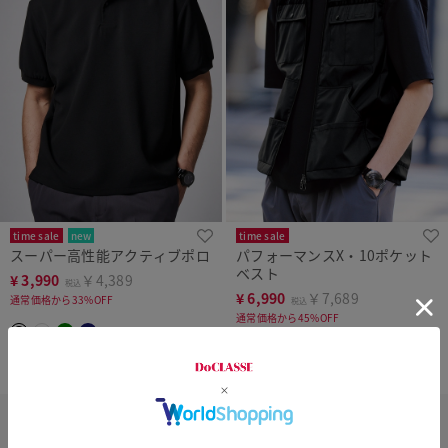
time sale
new
time sale
スーパー高性能アクティブポロ
パフォーマンスX・10ポケット
ベスト
¥
3,990
￥4,389
税込
¥
6,990
￥7,689
通常価格から33%OFF
税込
通常価格から45%OFF