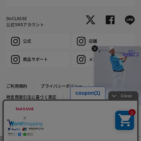
DoCLASSE
公式SNSアカウント
公式
店舗
商品サポート
メンズ
ご利用規約
プライバシーポリシー
特定商取引法に基づく表記
推奨環境
企業情報
COPYRIGHT © DoCLASSE ALL RIGHTS RESERVED.
HIT ITEM
遮熱ドライストレッチ3Dゴ
ルフパンツ
CM放映特別価格￥9,000(税
込￥9,900)