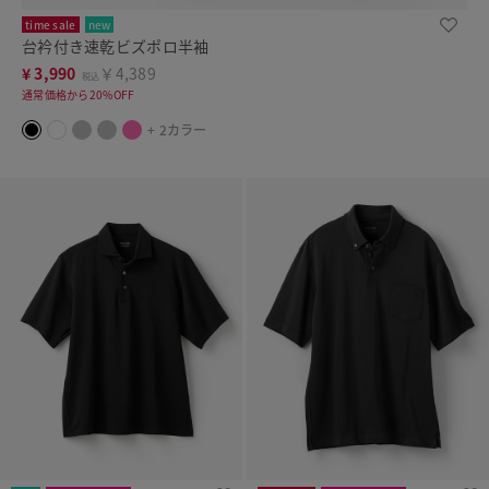
time sale
new
台衿付き速乾ビズポロ半袖
¥
3,990
￥4,389
税込
通常価格から20%OFF
+ 2カラー