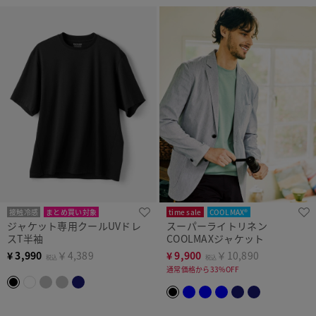
接触冷感
まとめ買い対象
time sale
COOLMAX®
ジャケット専用クールUVドレ
スーパーライトリネン
スT半袖
COOLMAXジャケット
¥
3,990
￥4,389
¥
9,900
￥10,890
税込
税込
通常価格から33%OFF