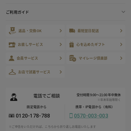
ご利用ガイド
返品・交換OK
最短翌日配送
お直しサービス
心を込めたギフト
会員サービス
マイレージ倶楽部
お店で試着サービス
電話でご相談
受付時間 9:00～21:00 年中無休
※年末年始等除く
固定電話から
携帯・IP電話から（有料）
0120-178-788
0570-003-003
※ご申告をいただければ、こちらから折り返しお電話いたします