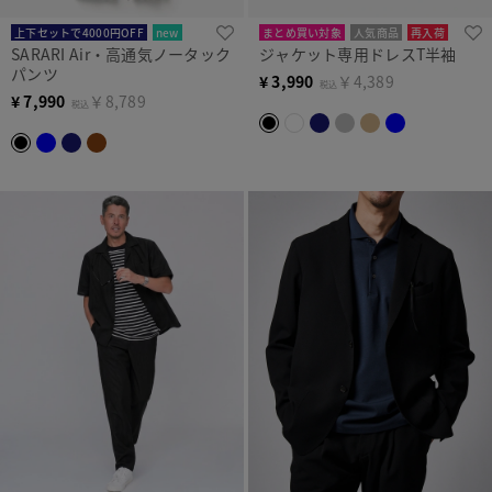
上下セットで4000円OFF
new
まとめ買い対象
人気商品
再入荷
SARARI Air・高通気ノータック
ジャケット専用ドレスT半袖
パンツ
¥
3,990
￥4,389
税込
¥
7,990
￥8,789
税込