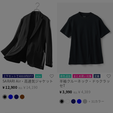
上下セットで4000円OFF
new
新色追加
まとめ買い対象
定番
SARARI Air・高通気ジャケット
半袖クルーネック・ドゥクラッ
セT
¥
12,900
￥14,190
税込
¥
3,990
￥4,389
税込
+ 31カラー