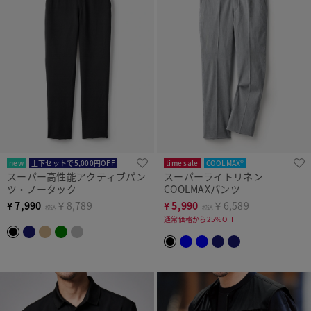
new
上下セットで5,000円OFF
time sale
COOLMAX®
スーパー高性能アクティブパン
スーパーライトリネン
ツ・ノータック
COOLMAXパンツ
¥
7,990
￥8,789
¥
5,990
￥6,589
税込
税込
通常価格から25%OFF