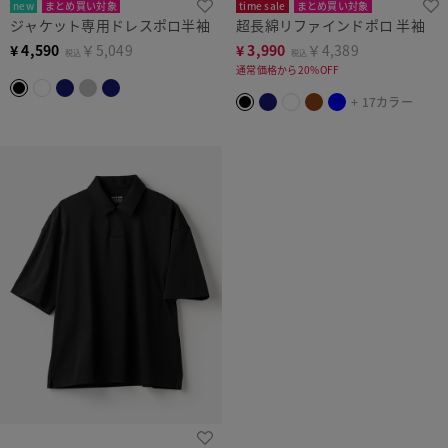
new
まとめ買い対象
time sale
まとめ買い対象
ジャケット専用ドレスポロ半袖
超長綿リファインドポロ 半袖
¥
4,590
￥5,049
¥
3,990
￥4,389
税込
税込
通常価格から20%OFF
+ 17カラー