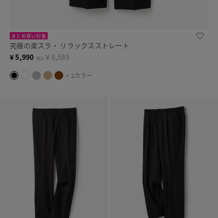
まとめ買い対象
究極の楽スラ・ リラックスストレート
¥
5,990
￥6,589
税込
+ 2カラー