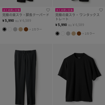
まとめ買い対象
まとめ買い対象
究極の楽スラ・脚長テーパード
究極の楽スラ・ ワンタックス
トレート
¥
5,990
￥6,589
税込
¥
5,990
￥6,589
税込
+ 2カラー
+ 2カラー