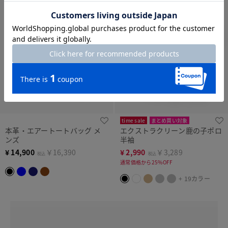
time sale
まとめ買い対象
本革・エアートートバッグ メ
エクストラクリーン鹿の子ポロ
ンズ
半袖
¥
14,900
￥16,390
¥
2,990
￥3,289
税込
税込
通常価格から25%OFF
+ 19カラー