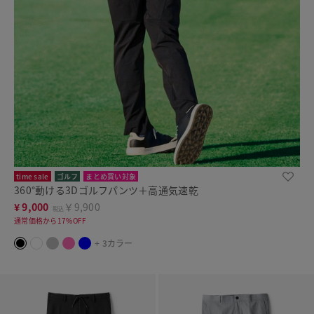
time sale
ゴルフ
まとめ買い対象
360°動ける3Dゴルフパンツ＋高通気速乾
¥
9,000
￥9,900
税込
通常価格から17%OFF
+ 3カラー