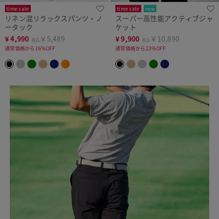
time sale
time sale
new
リネン混リラックスパンツ・ノ
スーパー高性能アクティブジャ
上下セットで5,000円OFF
ータック
ケット
¥
4,990
￥5,489
¥
9,900
￥10,890
税込
税込
通常価格から16%OFF
通常価格から23%OFF