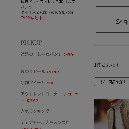
遮熱ドライストレッチ3Dゴルフ
パンツ
特別価格￥9,000(税込￥9,900)
TVCM放映中！
ショ
PICKUP
遮熱の「しゃねパン」
CM放映
中！
1件
ございます。
夏祭りセール
8/11まで
商品を探す
新作アイテム
NEW
アウトレットコーナー
サイズ、カ
ラー在庫限り！
人気ランキング
ディアモール大阪メンズ店
ついにOPEN！