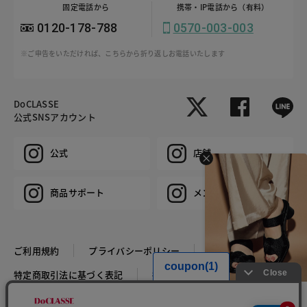
固定電話から
携帯・IP電話から（有料）
0120-178-788
0570-003-003
※ご申告をいただければ、こちらから折り返しお電話いたします
DoCLASSE
公式SNSアカウント
公式
店舗
商品サポート
メンズ
ご利用規約
プライバシーポリシー
特定商取引法に基づく表記
推奨環境
企業情報
HIT ITEM
COPYRIGHT © DoCLASSE ALL RIGHTS RESERVED.
バナナヒールジュートミュ