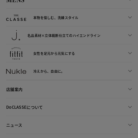
本物を愉しむ、洗練スタイル
名品素材×立体裁断仕立ての
ハイエンドライン
女性を足元から
元気にする
冷えから、
自由に。
店舗案内
DoCLASSEについて
ニュース