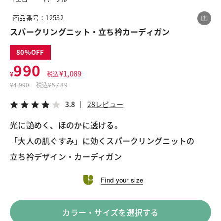
商品番号：12532
スパークリングニット・立ち衿カーディガン
この商品をシェアする
80
990
スパークリングニット・立ち衿カーディガン
¥
1,089
¥
税込
¥990
税込¥1,089
¥
4,990
税込
¥5,489
3.8
28レビュー
3.8
28レビュー
光に艶めく、ほのかに透ける。
「大人の肌ぐすみ」に効くスパークリングニットの
LINE
X
メール
Find your size
カラー・サイズを選択する