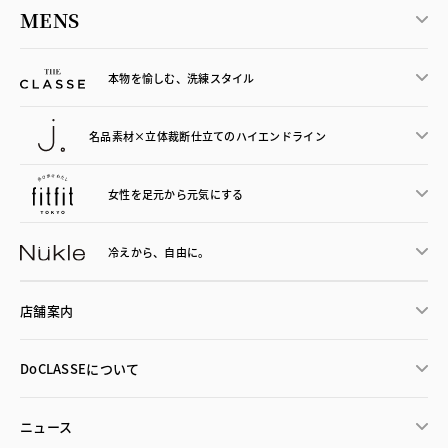
MENS
本物を愉しむ、洗練スタイル
名品素材×立体裁断仕立ての
ハイエンドライン
女性を足元から
元気にする
冷えから、
自由に。
店舗案内
DoCLASSEについて
ニュース