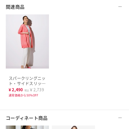
関連商品
スパークリングニッ
ト・サイドスリット
カーディガン
¥
2,490
￥2,739
税込
通常価格から50%OFF
コーディネート商品