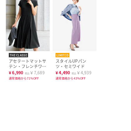
THE CLASSE
LIMITED
アセテートマットサ
スタイルUPパン
テン・フレンチワン
ツ・セミワイド
ピース
¥
6,990
￥7,689
¥
4,490
￥4,939
税込
税込
通常価格から71%OFF
通常価格から43%OFF