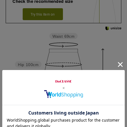
Check the recommended size
Try this item on
Waist
69cm
Hip
100cm
Length
72.5cm