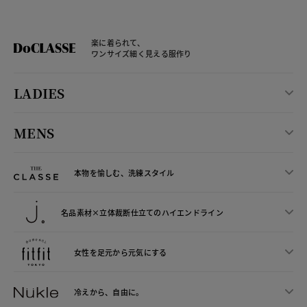
楽に着られて、
ワンサイズ細く見える服作り
LADIES
MENS
本物を愉しむ、洗練スタイル
名品素材×立体裁断仕立ての
ハイエンドライン
女性を足元から
元気にする
冷えから、
自由に。