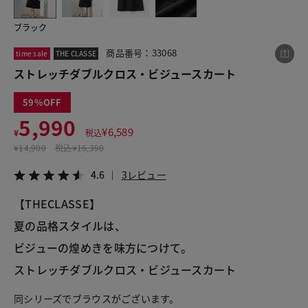
ブラック
この商品をシェアする
商品番号：33068
time sale
THE CLASSE
ストレッチダブルクロス・ビジュースカート
ストレッチダブルクロス・ビジュースカート
59
¥5,990
税込¥6,589
5,990
4.6
3レビュー
¥
6,589
¥
税込
¥
14,900
税込
¥16,390
4.6
3レビュー
【THECLASSE】
LINE
X
メール
夏の品格スタイルは、
ビジューの煌めきを味方につけて。
ストレッチダブルクロス・ビジュースカート
同シリーズでブラウスがございます。