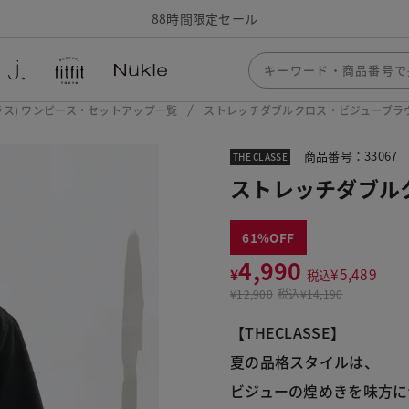
88時間限定セール
ザクラス) ワンピース・セットアップ一覧
ストレッチダブルクロス・ビジューブラ
商品番号：33067
THE CLASSE
ストレッチダブル
61
4,990
¥
¥
5,489
税込
¥
12,900
税込
¥14,190
【THECLASSE】
夏の品格スタイルは、
ビジューの煌めきを味方に