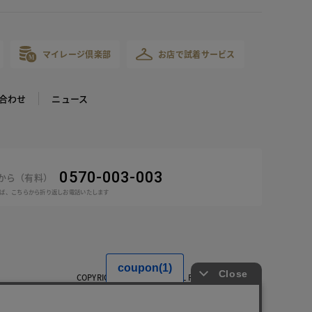
マイレージ倶楽部
お店で試着サービス
合わせ
ニュース
0570-003-003
話から（有料）
ば、こちらから折り返しお電話いたします
COPYRIGHT © DoCLASSE ALL RIGHTS RESERVED.