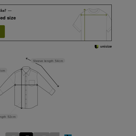
ed size
Sleeve length
54cm
3cm
ngth
52cm