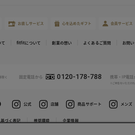
お直しサービス
心を込めたギフト
会員サービス
いて
fitfitについて
創業の想い
よくあるご質問
お問い
0120-178-788
固定電話から
携帯・IP電
等除く
※ご申告をいただけれ
公式
店舗
商品サポート
メンズ
に基づく表記
推奨環境
企業情報