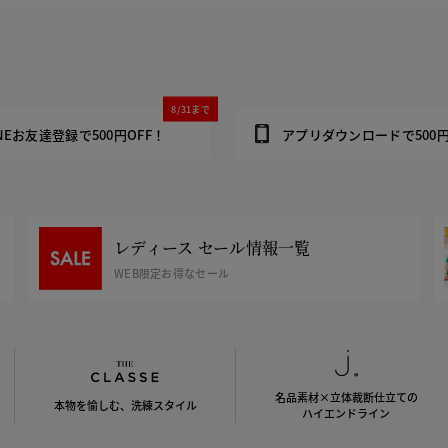
8/31まで
INEお友達登録で500円OFF！
アプリダウンロードで500円
レディース セール情報一覧
WEB限定お得なセール
名品素材×立体裁断仕立ての
本物を愉しむ、洗練スタイル
ハイエンドライン