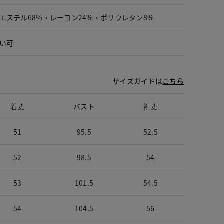
エステル68%・レーヨン24%・ポリウレタン8%
い可
サイズガイドは
こちら
着丈
バスト
裄丈
51
95.5
52.5
52
98.5
54
53
101.5
54.5
54
104.5
56