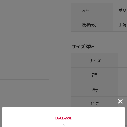
素材
ポリ
洗濯表示
手洗
サイズ詳細
サイズ
7号
9号
11号
13号