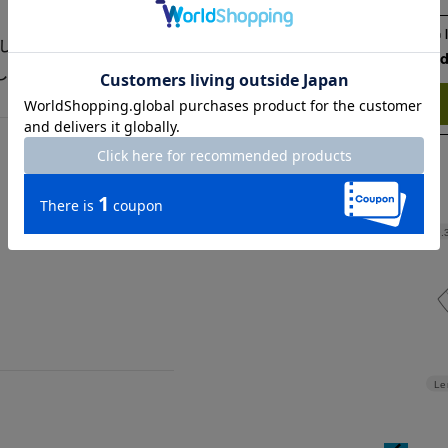
入してちょうどいい感じでし
Check the recommend
しみです。
Try this item on
Width
49.
Le