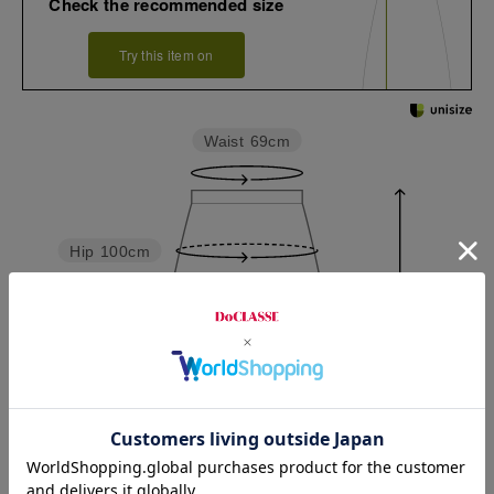
Check the recommended size
Try this item on
Waist
69cm
Hip
100cm
Length
72.5cm