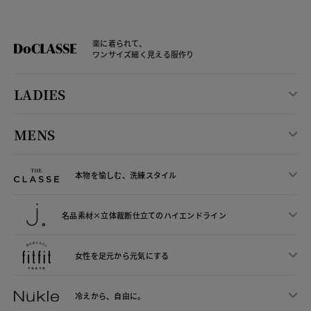
楽に着られて、
ワンサイズ細く見える服作り
LADIES
MENS
本物を愉しむ、洗練スタイル
名品素材×立体裁断仕立ての
ハイエンドライン
女性を足元から
元気にする
冷えから、
自由に。