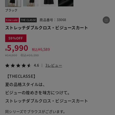
ブラック
この商品をシェアする
商品番号：33068
time sale
THE CLASSE
ストレッチダブルクロス・ビジュースカート
ストレッチダブルクロス・ビジュースカート
59
¥5,990
税込¥6,589
5,990
4.6
3レビュー
¥
6,589
¥
税込
¥
14,900
税込
¥16,390
4.6
3レビュー
【THECLASSE】
LINE
X
メール
夏の品格スタイルは、
ビジューの煌めきを味方につけて。
ストレッチダブルクロス・ビジュースカート
同シリーズでブラウスがございます。