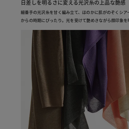
日差しを明るさに変える光沢糸の上品な艶感
細番手の光沢糸を甘く編み立て、ほのかに肌がのぞくシア
からの時期にぴったり。光を受けて艶めきながら顔印象を