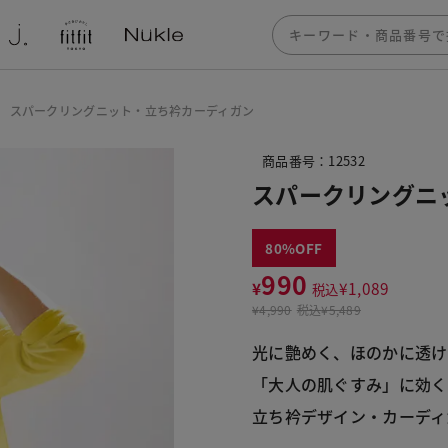
スパークリングニット・立ち衿カーディガン
商品番号：12532
スパークリングニ
80
990
¥
¥
1,089
税込
¥
4,990
税込
¥5,489
光に艶めく、ほのかに透け
「大人の肌ぐすみ」に効く