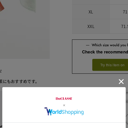
XL
71
XXL
71.
Check the recommend
Try this item on
ド
策にもおすすめです。
Shoulde
Width
5