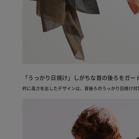
「うっかり日焼け」しがちな首の後ろをガー
衿に高さを出したデザインは、首後ろのうっかり日焼け対