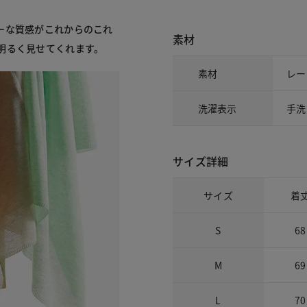
ーな質感がこれからのこれ
素材
明るく見せてくれます。
素材
レー
洗濯表示
手洗
サイズ詳細
サイズ
着
S
68
M
69
L
70