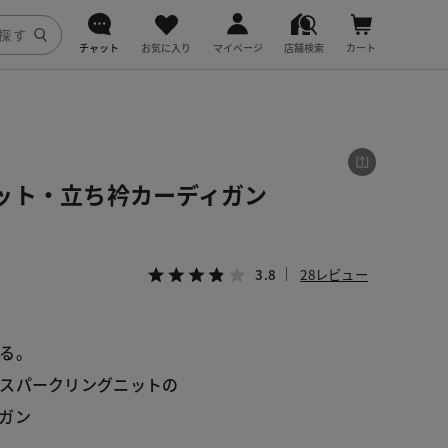
チャット
お気に入り
マイページ
店舗検索
カート
DoCLASSE
j.
ット・立ち衿カーディガン
fitfit
3.8
28レビュー
る。
スパークリングニットの