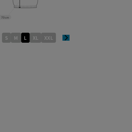
70cm
S
M
L
XL
XXL