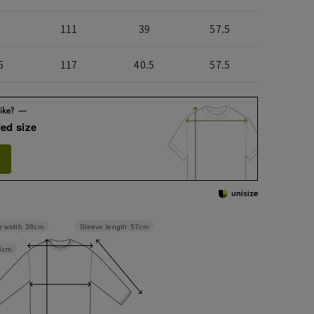
111
39
57.5
5
117
40.5
57.5
ed size
Sleeve length
57cm
r width
38cm
3cm