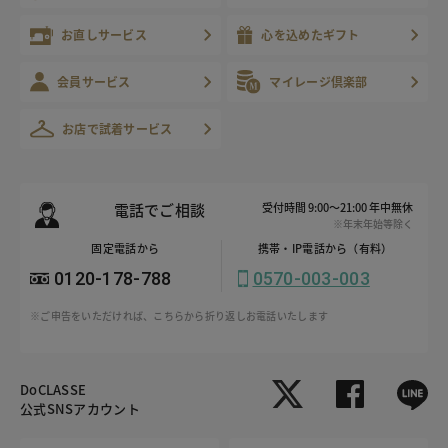
お直しサービス
心を込めたギフト
会員サービス
マイレージ倶楽部
お店で試着サービス
電話でご相談
受付時間 9:00～21:00 年中無休
※年末年始等除く
固定電話から
携帯・IP電話から（有料）
0120-178-788
0570-003-003
※ご申告をいただければ、こちらから折り返しお電話いたします
DoCLASSE
公式SNSアカウント