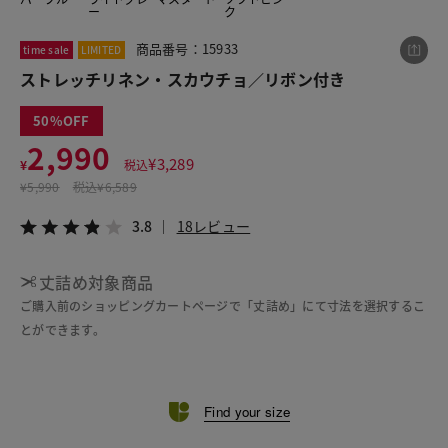
ー
ク
商品番号：15933
time sale
LIMITED
この商品をシェアする
ストレッチリネン・スカウチョ／リボン付き
50
ストレッチリネン・スカウチョ／リボン付き
2,990
¥2,990
税込¥3,289
¥
3,289
¥
税込
3.8
18レビュー
¥
5,990
税込
¥6,589
3.8
18レビュー
丈詰め対象商品
LINE
X
メール
ご購入前のショッピングカートページで「丈詰め」にて寸法を選択するこ
とができます。
Find your size