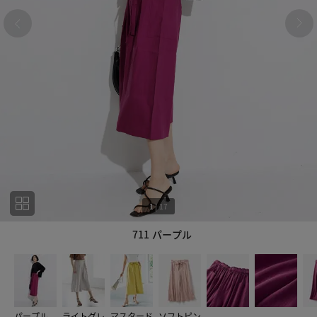
1
|
17
711 パープル
1
17
パープル
ライトグレ
マスタード
ソフトピン