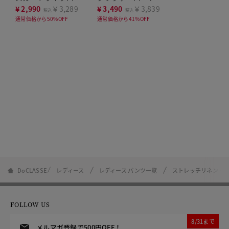
ツ
¥
2,990
￥3,289
¥
3,490
￥3,839
税込
税込
通常価格から50%OFF
通常価格から41%OFF
DoCLASSE
レディース
レディース パンツ一覧
ストレッチリネン・
FOLLOW US
8/31まで
メルマガ登録で500円OFF！