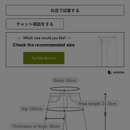
お店で試着する
チャット相談をする
Check the recommended size
Try this item on
Waist
68cm
Rise length
31.5cm
Hip
100cm
Thickness of thigh
38cm