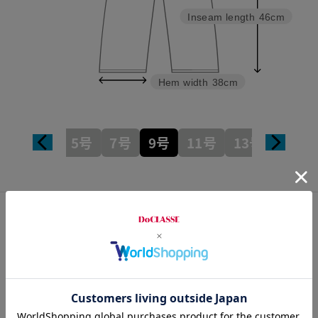
Inseam length
46cm
Hem width
38cm
5号
7号
9号
11号
13号
15号
カスタマーレビュー
総合評価
3.8
18レビュー