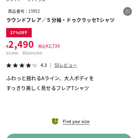
商品番号：15952
ラウンドフレア／５分袖・ドゥクラッセTシャツ
この商品をシェアする
37
2,490
ラウンドフレア／５分袖・ドゥクラッセTシャツ
¥
2,739
¥
税込
¥2,490
税込¥2,739
¥
3,990
税込
¥4,389
4.3
55レビュー
4.3
55レビュー
ふわっと揺れるAライン、大人ボディを
LINE
X
メール
Find your size