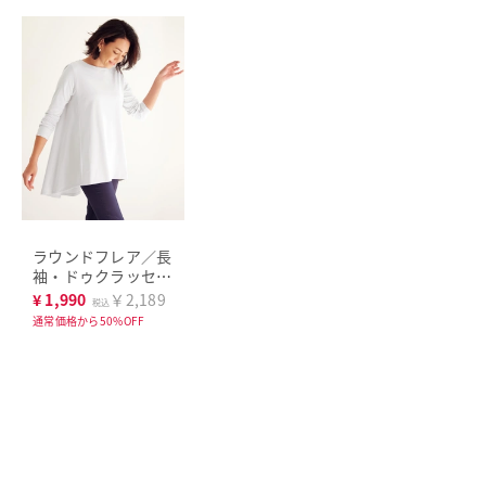
ラウンドフレア／長
袖・ドゥクラッセT
シャツ
¥
1,990
￥2,189
税込
通常価格から50%OFF