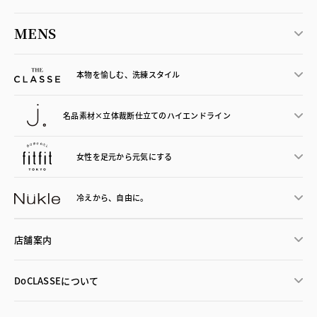
MENS
本物を愉しむ、洗練スタイル
名品素材×立体裁断仕立ての
ハイエンドライン
女性を足元から
元気にする
冷えから、
自由に。
店舗案内
DoCLASSEについて