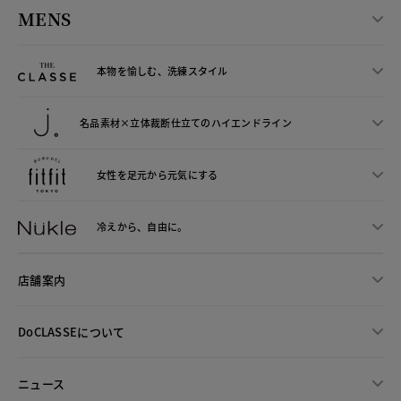
MENS
本物を愉しむ、洗練スタイル
名品素材×立体裁断仕立ての
ハイエンドライン
女性を足元から
元気にする
冷えから、
自由に。
店舗案内
DoCLASSEについて
ニュース