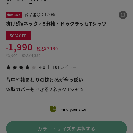
ト
ー
商品番号：17465
time sale
この商品をシェアする
抜け感Vネック／5分袖・ドゥクラッセTシャツ
50
抜け感Vネック／5分袖・ドゥクラッセTシャツ
1,990
¥1,990
税込¥2,189
¥
2,189
¥
税込
4.0
101レビュー
¥
3,990
税込
¥4,389
4.0
101レビュー
背中や袖まわりの抜け感が今っぽい
LINE
X
メール
Find your size
カラー・サイズを選択する