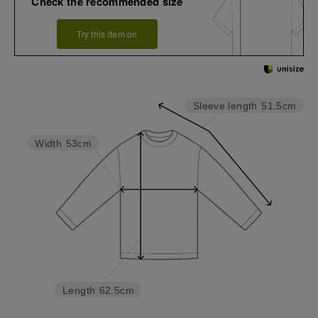
Check the recommended size
Try this item on
Sleeve length
51.5cm
Width
53cm
Length
62.5cm