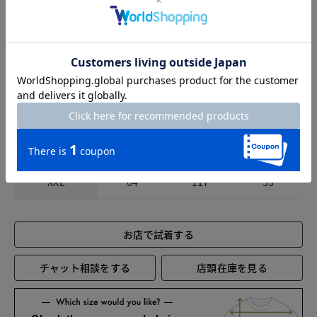
サイズ
着丈
バスト
裄丈
S
60.5
98
50.5
M
61.5
102
51
L
62.5
106
51.5
XL
63.5
111
52.5
XXL
64
117
53
お店で試着する
チャット相談をする
店頭在庫を見る