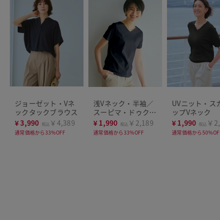
ジョーゼット・Vネ
浅Vネック・半袖／
UVニット・ス
ックタックブラウス
スーピマ・ドゥクラ
ップVネック
ッセTシャツ
¥
3,990
￥4,389
¥
1,990
￥2,189
¥
1,990
￥2,
税込
税込
税込
通常価格から33%OFF
通常価格から33%OFF
通常価格から50%OF