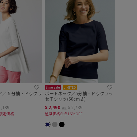
time sale
LIMITED
ア／５分袖・ドゥクラ
ボートネック／5分袖・ドゥクラッ
セＴシャツ(60cm丈)
,189
¥
2,490
￥2,739
税込
間限定価格
通常価格から16%OFF