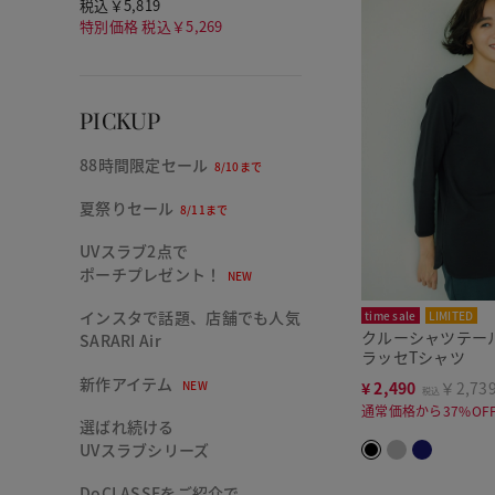
税込￥5,819
特別価格 税込￥5,269
PICKUP
88時間限定セール
8/10まで
夏祭りセール
8/11まで
UVスラブ2点で
ポーチプレゼント！
NEW
インスタで話題、店舗でも人気
time sale
LIMITED
クルーシャツテー
SARARI Air
ラッセTシャツ
新作アイテム
¥
2,490
￥2,73
NEW
税込
通常価格から37%OF
選ばれ続ける
UVスラブシリーズ
DoCLASSEをご紹介で