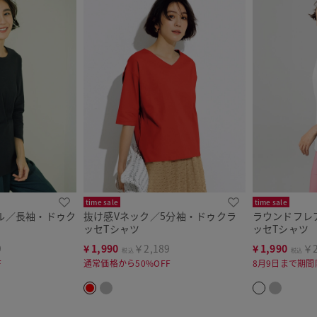
time sale
time sale
ル／長袖・ドゥク
抜け感Vネック／5分袖・ドゥクラ
ラウンドフレ
ッセTシャツ
ッセTシャツ
9
¥
1,990
￥2,189
¥
1,990
￥2
税込
税込
F
通常価格から50%OFF
8月9日まで期