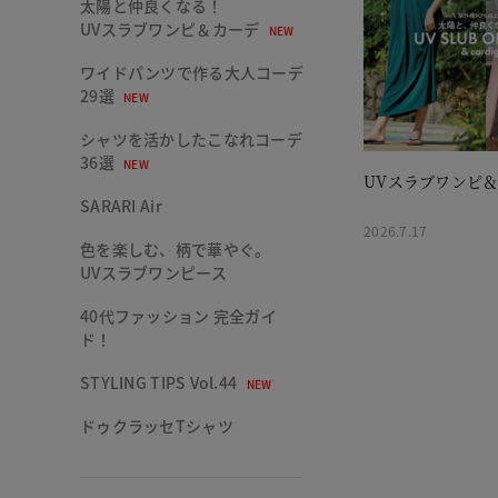
太陽と仲良くなる！
UVスラブワンピ＆カーデ
NEW
ワイドパンツで作る大人コーデ
29選
NEW
シャツを活かしたこなれコーデ
36選
NEW
UVスラブワンピ
SARARI Air
2026.7.17
色を楽しむ、柄で華やぐ。
UVスラブワンピース
40代ファッション 完全ガイ
ド！
STYLING TIPS Vol.44
NEW
ドゥクラッセTシャツ