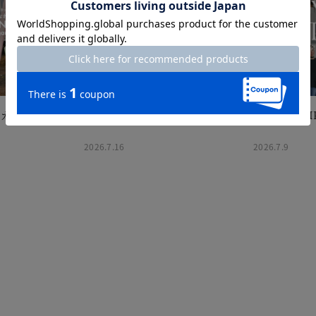
＆カーデ
STYLING TIPS Vol.42
STYLING TIP
2026.7.16
2026.7.9