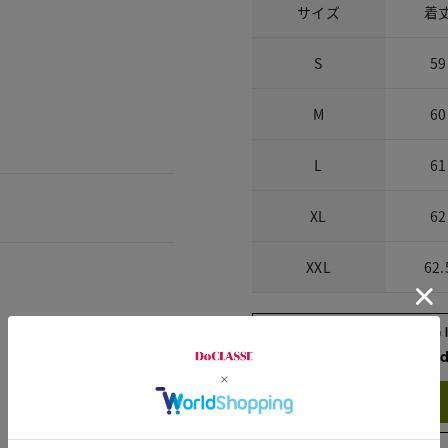
サイズ
着
S
59
M
60
L
61
XL
62
XXL
62.
Check the recommend
Try this item on