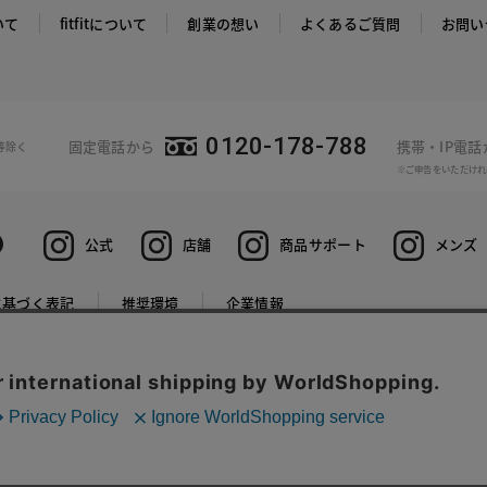
いて
fitfitについて
創業の想い
よくあるご質問
お問い
0120-178-788
固定電話から
携帯・IP電
等除く
※ご申告をいただけれ
公式
店舗
商品サポート
メンズ
に基づく表記
推奨環境
企業情報