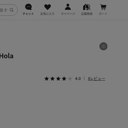
チャット
お気に入り
マイページ
店舗検索
カート
DoCLASSE
j.
ola
fitfit
4.0
8レビュー