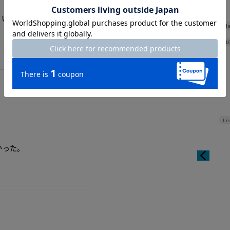
まい、体に馴染みそうにない
Shoulde
Width
4
Le
かった。