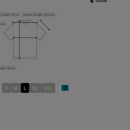
Sleeve length
19.5cm
r width
37cm
9cm
ngth
61cm
S
M
L
XL
XXL