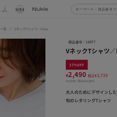
ー一覧
VネックTシャツ／Hola
商品番号：16977
VネックTシャツ／H
37
2,490
¥
¥
2,739
税込
¥
3,990
税込
¥4,389
大人のためにデザインした
旬のレタリングTシャツ