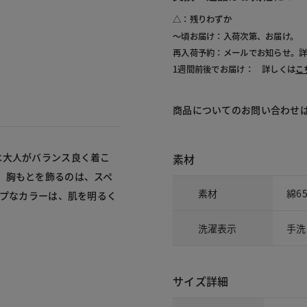
△：残りわずか
～頃お届け：入荷次第、お届け。
再入荷予約：メールでお知らせ。
1週間前後でお届け： 詳しくは
こ
商品についてのお問い合わせ
は大人がバランス良く着こ
素材
。胸もとを飾るのは、スペ
素材
綿6
ップなカラーは、肌を明るく
洗濯表示
手洗
サイズ詳細