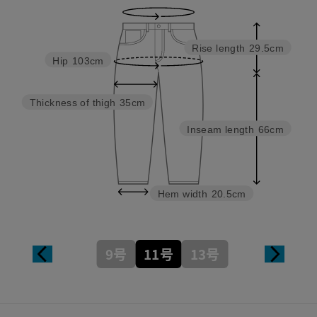
Rise length
29.5cm
Hip
103cm
Thickness of thigh
35cm
Inseam length
66cm
Hem width
20.5cm
9号
11号
13号