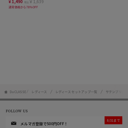
ト
¥
1,490
￥1,639
税込
通常価格から78%OFF
DoCLASSE
レディース
レディース セットアップ一覧
サテンプリン
FOLLOW US
8/31まで
メルマガ登録で500円OFF！