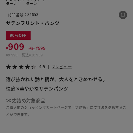
ターン
ターン
商品番号：31653
この商品をシェアする
サテンプリント・パンツ
90
サテンプリント・パンツ
909
¥909
税込¥999
¥
999
¥
税込
4.5
2レビュー
¥
9,990
税込
¥10,989
4.5
2レビュー
選び抜かれた艶と柄が、大人をときめかせる。
快適✕華やかなサテンパンツ
LINE
X
メール
丈詰め対象商品
ご購入前のショッピングカートページで「丈詰め」にて寸法を選択するこ
とができます。