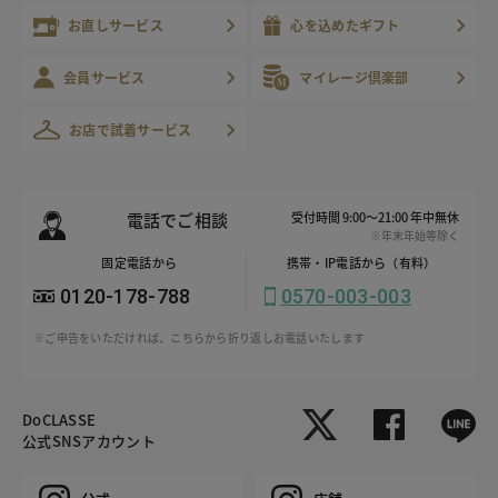
お直しサービス
心を込めたギフト
会員サービス
マイレージ倶楽部
お店で試着サービス
電話でご相談
受付時間 9:00～21:00 年中無休
※年末年始等除く
固定電話から
携帯・IP電話から（有料）
0120-178-788
0570-003-003
※ご申告をいただければ、こちらから折り返しお電話いたします
DoCLASSE
公式SNSアカウント