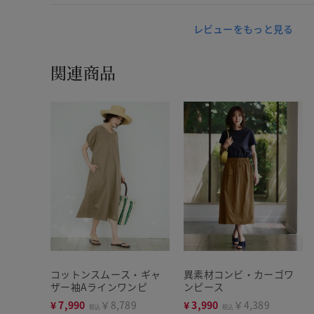
レビューをもっと見る
関連商品
コットンスムース・ギャ
異素材コンビ・カーゴワ
ザー袖Aラインワンピ
ンピース
¥
7,990
￥8,789
¥
3,990
￥4,389
税込
税込