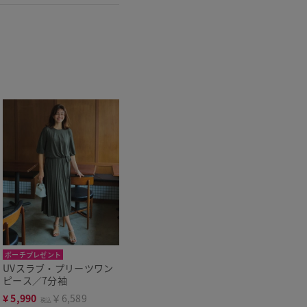
ポーチプレゼント
UVスラブ・プリーツワン
新色追加
洗濯機可
ピース／7分袖
¥
5,990
￥6,589
税込