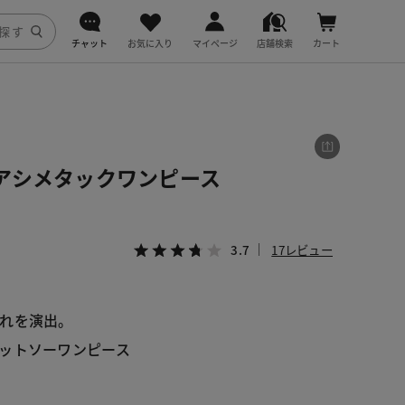
チャット
お気に入り
マイページ
店舗検索
カート
DoCLASSE
j.
アシメタックワンピース
fitfit
3.7
17レビュー
れを演出。
ットソーワンピース