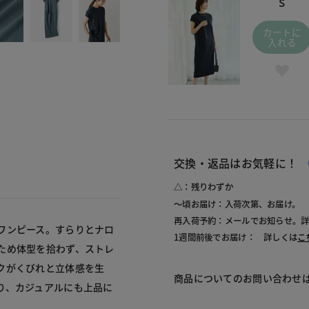
S
カートに
入れる
交換・返品はお気軽に！
△：残りわずか
～頃お届け：入荷次第、お届け。
再入荷予約：メールでお知らせ。
ワンピース。すらりとナロ
1週間前後でお届け： 詳しくは
こ
ため体型を拾わず、ストレ
クがくびれと立体感を生
商品についてのお問い合わせ
り、カジュアルにも上品に