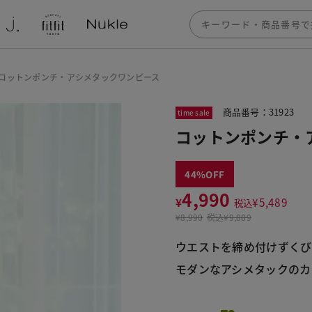
コットンポンチ・アシメタックワンピース
商品番号：31923
time sale
コットンポンチ・
44
4,990
¥
¥
5,489
税込
¥
8,990
税込
¥9,889
ウエストを締め付けずくび
モダンなアシメタックのカ