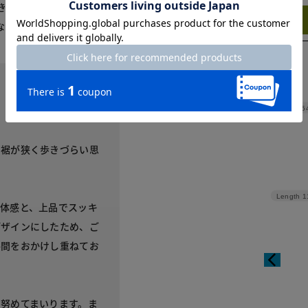
き辛くて歩幅が狭くなって
Try this item on
ながら返品しました。
Width
5
、裾が狭く歩きづらい思
Length
1
体感と、上品でスッキ
デザインにしたため、ご
手間をおかけし重ねてお
努めてまいります。ま