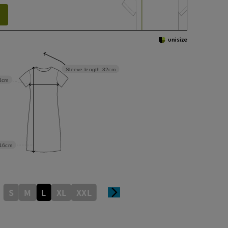
Sleeve length
32cm
4cm
16cm
S
M
L
XL
XXL