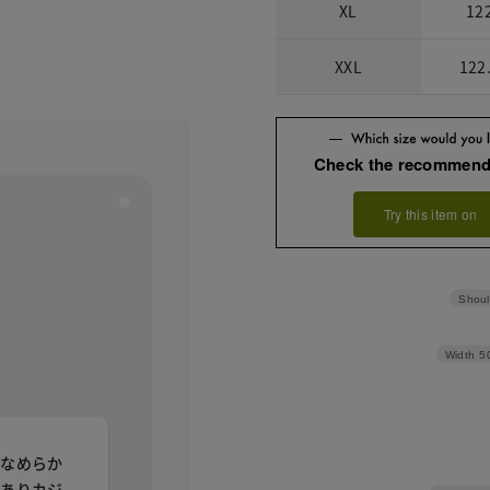
XL
12
XXL
122
Check the recommend
Try this item on
Shoul
Width
5
いなめらか
がありカジ