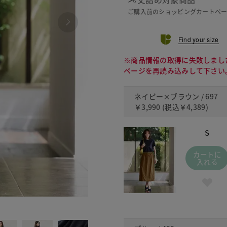
ご購入前のショッピングカートペ
Find your size
※商品情報の取得に失敗しまし
ページを再読み込みして下さい
ネイビー×ブラウン / 697
￥3,990
(税込
￥4,389
)
S
カートに
入れる
400