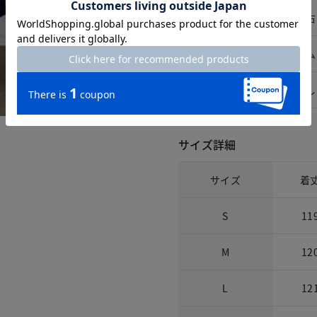
ポケット
前右
ウエスト仕様
ゴム
開きの仕様
なし
サイズ詳細
サイズ
着
S
11
M
12
L
12