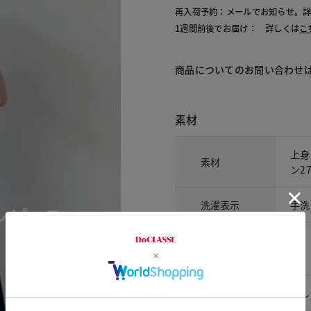
再入荷予約：メールでお知らせ。
1週間前後でお届け： 詳しくは
こ
商品についてのお問い合わせ
素材
上身
素材
ン2
洗濯表示
手洗
アイテム詳細
裏地
なし