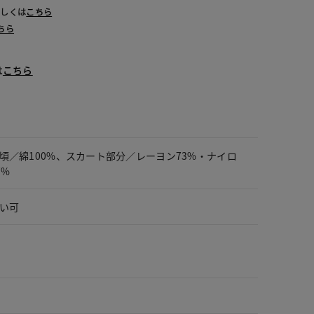
詳しくは
こちら
ちら
は
こちら
頃／綿100%、スカート部分／レーヨン73%・ナイロ
7%
い可