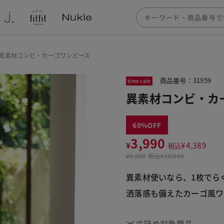
異素材コンビ・カーゴワンピース
商品番号：31959
time sale
異素材コンビ・カ
60
3,990
¥
¥
4,389
税込
¥
9,990
税込
¥10,989
異素材使いなら、1枚でら
洒落感も備えたカーゴ風ワ
丈詰め対象商品