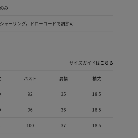
のみ
シャーリング。ドローコードで調節可
サイズガイドは
こちら
丈
バスト
肩幅
袖丈
9
92
35
18.5
0
96
36
18.5
1
100
37
18.5