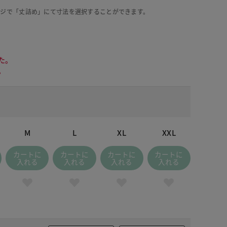
ージで「丈詰め」にて寸法を選択することができます。
た。
。
M
L
XL
XXL
カートに
カートに
カートに
カートに
入れる
入れる
入れる
入れる
 ブルー