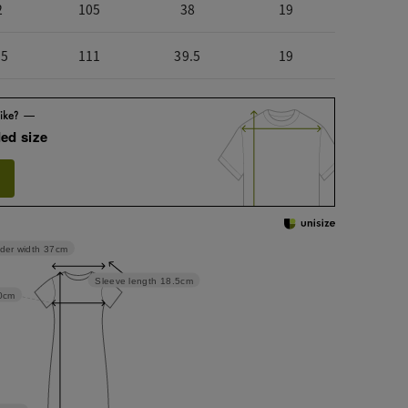
2
105
38
19
.5
111
39.5
19
ed size
der width
37cm
Sleeve length
18.5cm
0cm