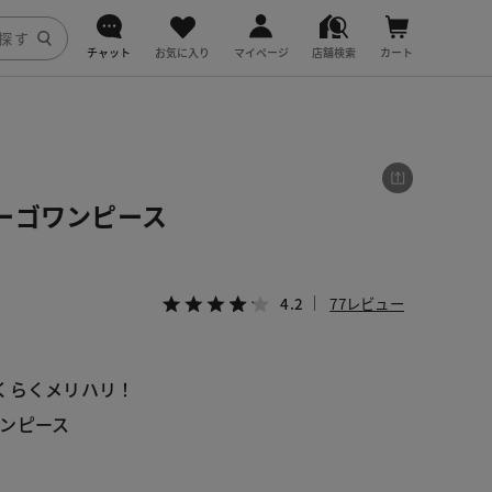
チャット
お気に入り
マイページ
店舗検索
カート
DoCLASSE
j.
ーゴワンピース
fitfit
4.2
77レビュー
くらくメリハリ！
ンピース