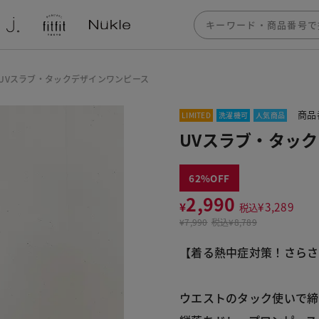
UVスラブ・タックデザインワンピース
商品
LIMITED
洗濯機可
人気商品
UVスラブ・タッ
62
2,990
¥
¥
3,289
税込
¥
7,990
税込
¥8,789
【着る熱中症対策！さらさ
ウエストのタック使いで締