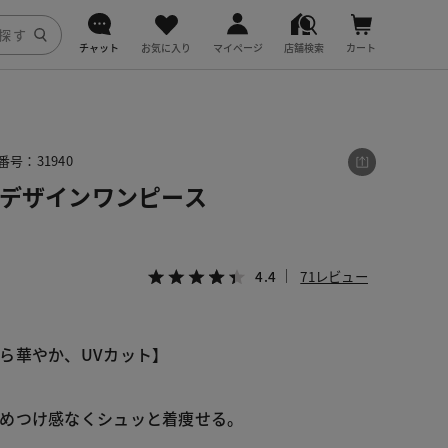
チャット
お気に入り
マイページ
店舗検索
カート
DoCLASSE
j.
番号：31940
クデザインワンピース
fitfit
4.4
71レビュー
ら華やか、UVカット】
めつけ感なくシュッと着痩せる。