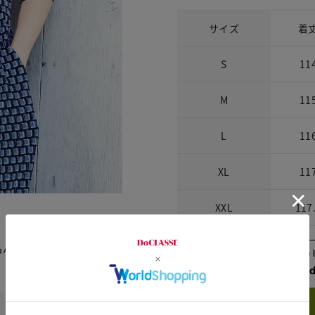
サイズ
着
S
11
M
11
L
11
XL
11
XXL
117
品パフスリーブ。背中の涙開
Check the recommend
Try this item on