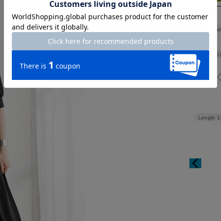
Shoul
Width
5
Length
1