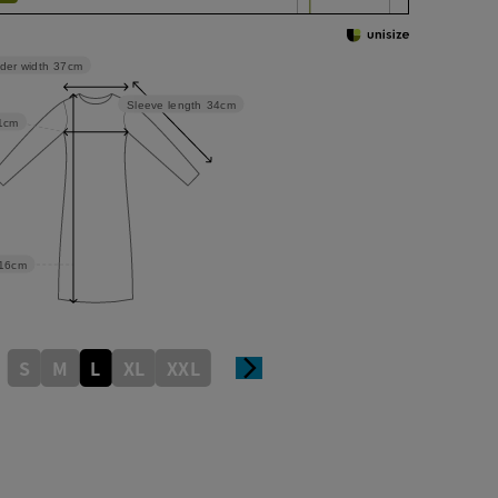
der width
37cm
Sleeve length
34cm
1cm
16cm
S
M
L
XL
XXL