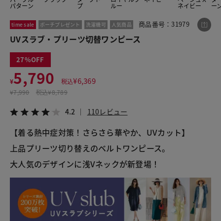
パターン
プ
ルー
ネイビー
ー
商品番号：31979
time sale
ポーチプレゼント
洗濯機可
人気商品
この商品をシェアする
UVスラブ・プリーツ切替ワンピース
27
UVスラブ・プリーツ切替ワンピース
5,790
¥5,790
税込¥6,369
¥
6,369
¥
税込
4.2
110レビュー
¥
7,990
税込
¥8,789
4.2
110レビュー
【着る熱中症対策！さらさら華やか、UVカット】
LINE
X
メール
上品プリーツ切り替えのベルトワンピース。
大人気のデザインに浅Vネックが新登場！