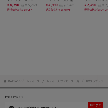
セット
点セット
プス
¥
4,790
￥5,269
¥
4,990
￥5,489
¥
2,490
￥2,
税込
税込
税込
通常価格から31%OFF
通常価格から28%OFF
通常価格から50%OF
DoCLASSE
レディース
レディース ワンピース一覧
UVスラブ・プリ
FOLLOW US
8/31まで
メルマガ登録で500円OFF！