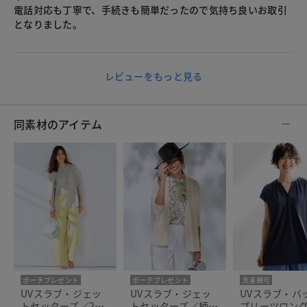
電話対応も丁寧で、手続きも簡単だったので気持ち良いお取引
となりました。
レビューをもっと見る
同素材のアイテム
ポーチプレゼント
ポーチプレゼント
洗濯機可
洗濯機可
洗濯機可
人気商品
UVスラブ・ジェッ
UVスラブ・ジェッ
UVスラブ・バ
トセッターズ／2点
トセッターズ／柄2
プリーツロン