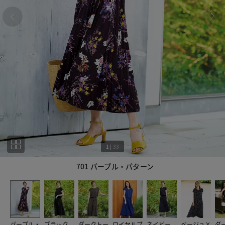
1
|
33
701 パープル・パターン
1
33
パープル・
ブラック
ダークトー
ロイヤルブ
ネイビー
ベージュＸ
ダ