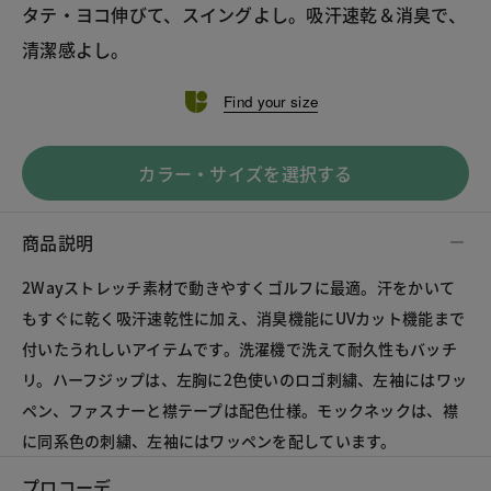
タテ・ヨコ伸びて、スイングよし。吸汗速乾＆消臭で、
清潔感よし。
Find your size
カラー・サイズを選択する
商品説明
2Wayストレッチ素材で動きやすくゴルフに最適。汗をかいて
もすぐに乾く吸汗速乾性に加え、消臭機能にUVカット機能まで
付いたうれしいアイテムです。洗濯機で洗えて耐久性もバッチ
リ。ハーフジップは、左胸に2色使いのロゴ刺繍、左袖にはワッ
ペン、ファスナーと襟テープは配色仕様。モックネックは、襟
に同系色の刺繍、左袖にはワッペンを配しています。
プロコーデ