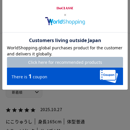
S
M
L
XL
XXL
カスタマーレビュー
総合評価
5.0
4レビュー
2025.10.27
にこりゅうし
身長165cm
体型普通