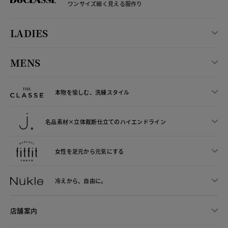
ワンサイズ細く見える服作り
LADIES
MENS
本物を愉しむ、洗練スタイル
名品素材×立体裁断仕立ての
ハイエンドライン
女性を足元から
元気にする
冷えから、
自由に。
店舗案内