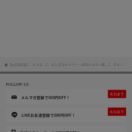
DoCLASSE
メンズ
メンズ カットソー・ポロシャツ一覧
クイックド
FOLLOW US
8/31まで
メルマガ登録で500円OFF！
8/31まで
LINEお友達登録で500円OFF！