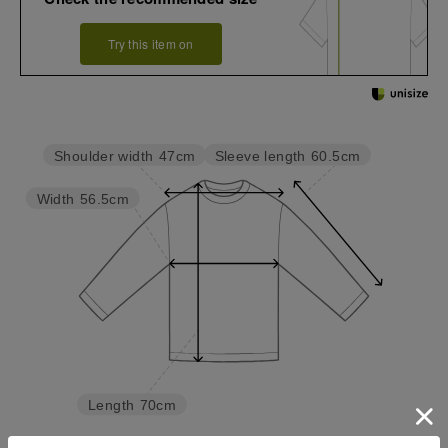
Try this item on
Sleeve length
60.5cm
Shoulder width
47cm
Width
56.5cm
Length
70cm