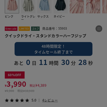
ピンク
ライトグレ
サックス
ネイビー
この商品をシェアする
ー
商品番号：55903
time sale
LIMITED
ゴルフ
クイックドライ・スタンドカラーハーフジップ
クイックドライ・スタンドカラーハーフジップ
¥3,990
税込¥4,389
5.0
4レビュー
48時間限定！
タイムセール終了まで
0
11
30
27
あと
日
時間
分
秒
LINE
X
メール
60
3,990
¥
4,389
¥
税込
¥
9,990
税込
¥10,989
5.0
4レビュー