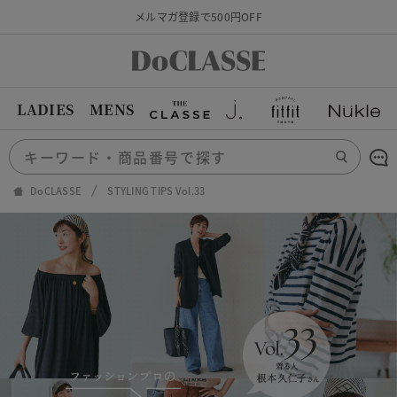
メルマガ登録で500円OFF
LADIES
MENS
DoCLASSE
STYLING TIPS Vol.33