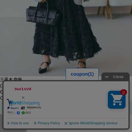
三尋木 奈保
(エディター＆ライター)
CHECK
CASE32
メニュー
お気に入り
マイページ
店舗検索
カート