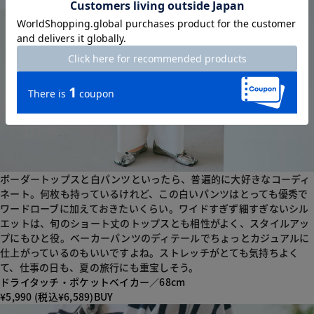
ボーダートップスと白パンツといったら、普遍的に大好きなコーディ
ネート。何枚も持っているけれど、この白いパンツはとっても優秀で
ワードローブに加えておきたいくらい。ワイドすぎず細すぎないシル
エットは、旬のショート丈のトップスとも相性がよく、スタイルアッ
プにもひと役。ベーカーパンツのディテールでちょっとカジュアルに
仕上がっているのもいいですよね。ストレッチがとても気持ちよく
て、仕事の日も、夏の旅行にも重宝しそう。
ドライタッチ・ポケットベイカー／68cm
¥5,990 (税込¥6,589)
BUY