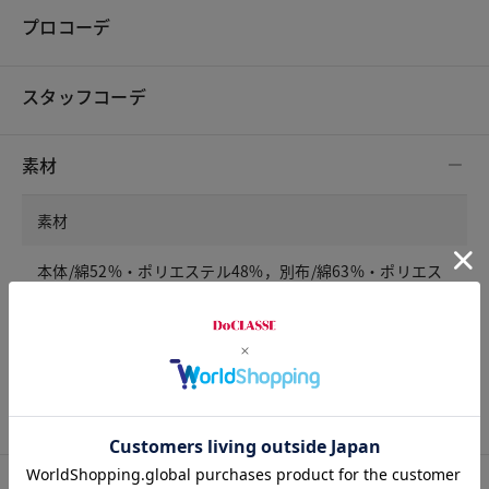
プロコーデ
スタッフコーデ
素材
素材
本体/綿52%・ポリエステル48%，別布/綿63%・ポリエス
テル35%・ポリウレタン2%
洗濯表示
洗濯機可
サイズ詳細
サイズガイドは
こちら