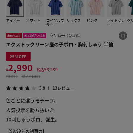
ネイビー
ホワイト
ロイヤルブ
サックス
ピンク
ライトグレ
グ
この商品をシェアする
ルー
ー
商品番号：56381
time sale
まとめ買い対象
エクストラクリーン鹿の子ポロ・胸刺しゅう 半袖
エクストラクリーン鹿の子ポロ・胸刺しゅう 半袖
¥2,990
税込¥3,289
3.8
13レビュー
25
2,990
¥
3,289
¥
税込
¥
3,990
税込
¥4,389
LINE
X
メール
3.8
13レビュー
色ごとに違うモチーフ。

人気投票を勝ち抜いた

10刺しゅうポロ、誕生。
【99.99％の制菌力】