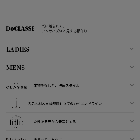
楽に着られて、
ワンサイズ細く見える服作り
LADIES
MENS
本物を愉しむ、洗練スタイル
名品素材×立体裁断仕立ての
ハイエンドライン
女性を足元から
元気にする
冷えから、
自由に。