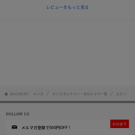
レビューをもっと見る
DoCLASSE
メンズ
メンズ カットソー・ポロシャツ一覧
エクストラ
FOLLOW US
8/31まで
メルマガ登録で500円OFF！