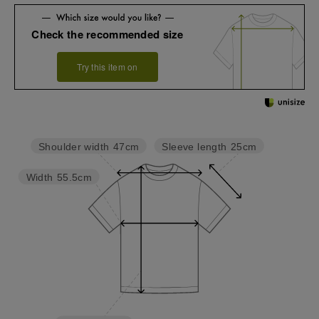
Check the recommended size
Try this item on
Sleeve length
25cm
Shoulder width
47cm
Width
55.5cm