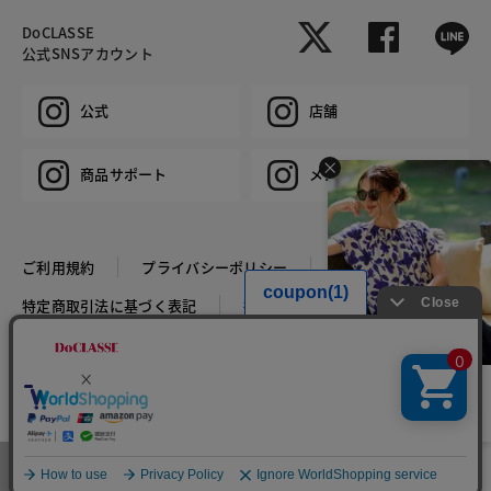
DoCLASSE
公式SNSアカウント
公式
店舗
商品サポート
メンズ
ご利用規約
プライバシーポリシー
特定商取引法に基づく表記
推奨環境
企業情報
COPYRIGHT © DoCLASSE ALL RIGHTS RESERVED.
HIT ITEM - TOPS
税込￥4,389
特別価格 税込￥2,389
メニュー
お気に入り
マイページ
店舗検索
カート