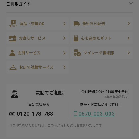
ご利用ガイド
返品・交換OK
最短翌日配送
お直しサービス
心を込めたギフト
会員サービス
マイレージ倶楽部
お店で試着サービス
電話でご相談
受付時間 9:00～21:00 年中無休
※年末年始等除く
固定電話から
携帯・IP電話から（有料）
0120-178-788
0570-003-003
※ご申告をいただければ、こちらから折り返しお電話いたします