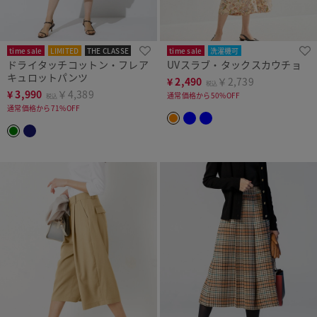
time sale
LIMITED
THE CLASSE
time sale
洗濯機可
ドライタッチコットン・フレア
UVスラブ・タックスカウチョ
キュロットパンツ
¥
2,490
￥2,739
税込
¥
3,990
￥4,389
通常価格から50%OFF
税込
通常価格から71%OFF