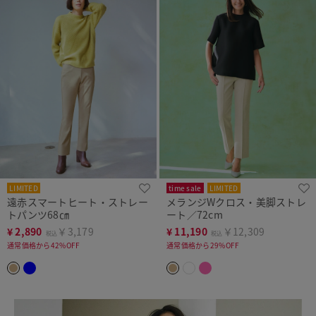
LIMITED
time sale
LIMITED
遠赤スマートヒート・ストレー
メランジWクロス・美脚ストレ
トパンツ68㎝
ート／72cm
¥
2,890
￥3,179
¥
11,190
￥12,309
税込
税込
通常価格から42%OFF
通常価格から29%OFF