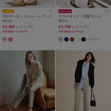
LIMITED
time sale
3UPサーモ・ストレートパンツ
ドライタッチ・切替スリム／
68cm
68cm
¥
2,500
￥2,750
¥
3,790
￥4,169
税込
税込
通常価格から37%OFF
通常価格から24%OFF
+ 7カラー