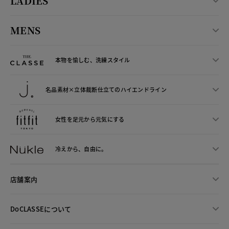
LADIES
MENS
本物を愉しむ、洗練スタイル
名品素材×立体裁断仕立ての
ハイエンドライン
女性を足元から
元気にする
冷えから、
自由に。
店舗案内
DoCLASSEについて