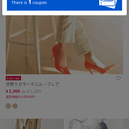
time sale
甘撚りカラーデニム・フレア
¥
1,000
￥1,100
税込
通常価格から85%OFF