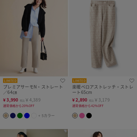
LIMITED
LIMITED
プレミアサーモN・ストレート
楽暖ベロアストレッチ・ストレ
／64㎝
ート65cm
¥
3,990
￥4,389
¥
2,890
￥3,179
税込
税込
通常価格から20%OFF
通常価格から42%OFF
+ 5カラー