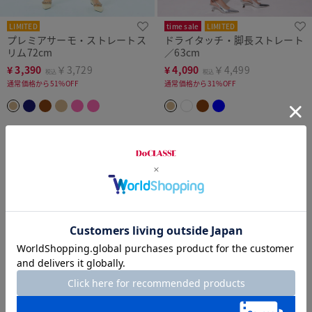
LIMITED
time sale
LIMITED
プレミアサーモ・ストレートス
ドライタッチ・脚長ストレート
リム72cm
／63cm
¥
3,390
￥3,729
¥
4,090
￥4,499
税込
税込
通常価格から51%OFF
通常価格から31%OFF