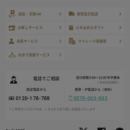
返品・交換OK
最短翌日配送
お直しサービス
心を込めたギフト
会員サービス
マイレージ倶楽部
お店で試着サービス
電話でご相談
受付時間 9:00～21:00 年中無休
※年末年始等除く
固定電話から
携帯・IP電話から（有料）
0120-178-788
0570-003-003
※ご申告をいただければ、こちらから折り返しお電話いたします