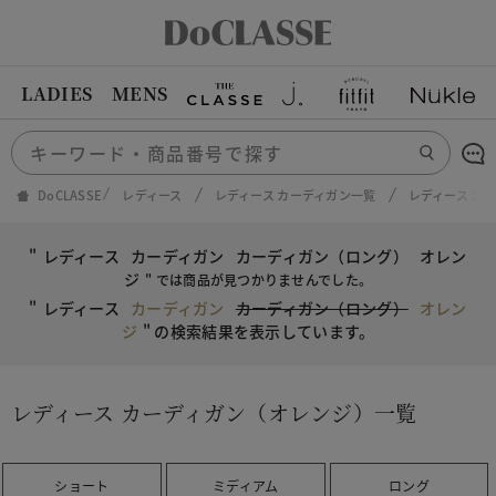
LADIES
MENS
DoCLASSE
レディース
レディース カーディガン一覧
レディース カ
"
レディース
カーディガン
カーディガン（ロング）
オレン
ジ
" では商品が見つかりませんでした。
"
レディース
カーディガン
カーディガン（ロング）
オレン
ジ
"
の検索結果を表示しています。
レディース カーディガン（オレンジ）一覧
ショート
ミディアム
ロング