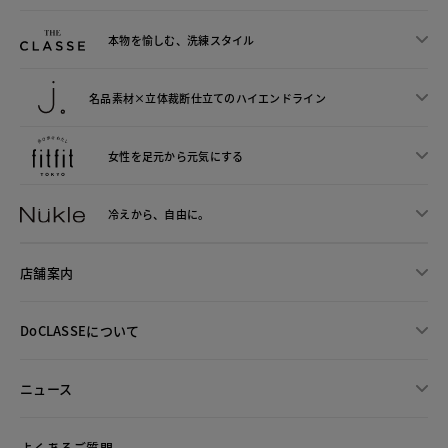
本物を愉しむ、洗練スタイル
名品素材×立体裁断仕立ての
ハイエンドライン
女性を足元から
元気にする
冷えから、
自由に。
店舗案内
DoCLASSEについて
ニュース
よくあるご質問