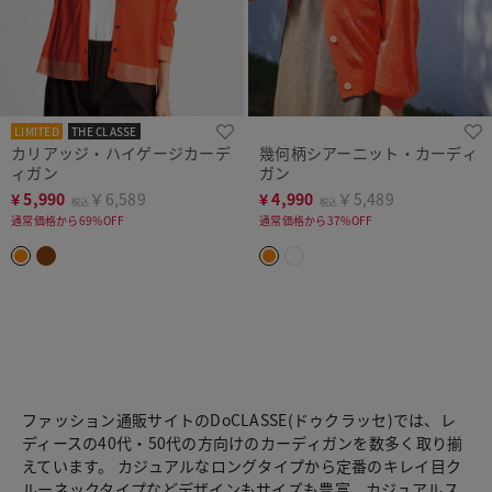
LIMITED
THE CLASSE
カリアッジ・ハイゲージカーデ
幾何柄シアーニット・カーディ
ィガン
ガン
¥
5,990
￥6,589
¥
4,990
￥5,489
税込
税込
通常価格から69%OFF
通常価格から37%OFF
ファッション通販サイトのDoCLASSE(ドゥクラッセ)では、レ
ディースの40代・50代の方向けのカーディガンを数多く取り揃
えています。 カジュアルなロングタイプから定番のキレイ目ク
ルーネックタイプなどデザインもサイズも豊富。カジュアルス