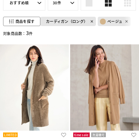
おすすめ順
30件
商品を探す
カーディガン（ロング）
ベージュ
3
対象商品数：
件
LIMITED
time sale
洗濯機可