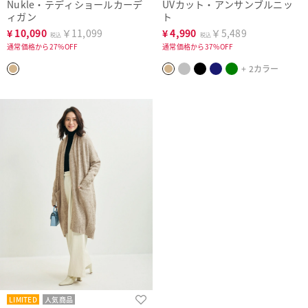
Nukle・テディショールカーデ
UVカット・アンサンブルニッ
ィガン
ト
¥
10,090
￥11,099
¥
4,990
￥5,489
税込
税込
通常価格から27%OFF
通常価格から37%OFF
+ 2カラー
LIMITED
人気商品