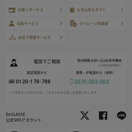
お直しサービス
心を込めたギフト
会員サービス
マイレージ倶楽部
お店で試着サービス
電話でご相談
受付時間 9:00～21:00 年中無休
※年末年始等除く
固定電話から
携帯・IP電話から（有料）
0120-178-788
0570-003-003
※ご申告をいただければ、こちらから折り返しお電話いたします
DoCLASSE
公式SNSアカウント