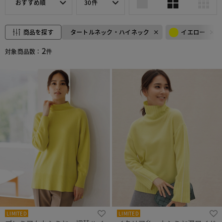
おすすめ順
30件
商品を探す
タートルネック・ハイネック
イエロー
2
対象商品数：
件
LIMITED
LIMITED