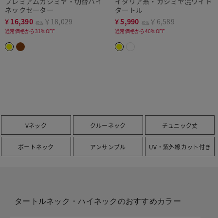
プレミアムカシミヤ・切替ハイ
イタリア糸・カシミヤ混ワイド
ネックセーター
タートル
¥
16,390
￥18,029
¥
5,990
￥6,589
税込
税込
通常価格から31%OFF
通常価格から40%OFF
Vネック
クルーネック
チュニック丈
ボートネック
アンサンブル
UV・紫外線カット付き
タートルネック・ハイネックのおすすめカラー