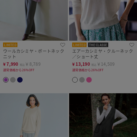
LIMITED
LIMITED
THE CLASSE
ウールカシミヤ・ボートネック
エアーカシミヤ・クルーネック
ニット
／ショート丈
¥
7,990
￥8,789
¥
13,190
￥14,509
税込
税込
通常価格から26%OFF
通常価格から26%OFF