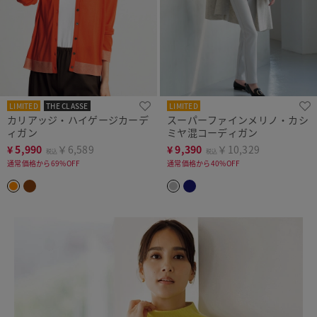
LIMITED
THE CLASSE
LIMITED
カリアッジ・ハイゲージカーデ
スーパーファインメリノ・カシ
ィガン
ミヤ混コーディガン
¥
5,990
￥6,589
¥
9,390
￥10,329
税込
税込
通常価格から69%OFF
通常価格から40%OFF