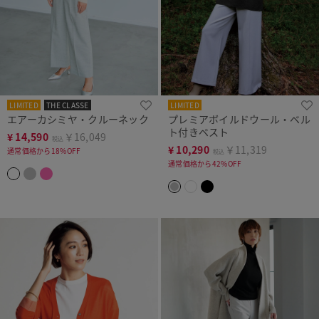
LIMITED
THE CLASSE
LIMITED
エアーカシミヤ・クルーネック
プレミアボイルドウール・ベル
ト付きベスト
¥
14,590
￥16,049
税込
¥
10,290
￥11,319
通常価格から18%OFF
税込
通常価格から42%OFF