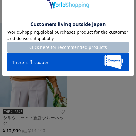
THE CLASSE
シルクニット・総針クルーネッ
ク
¥
12,900
￥14,190
税込