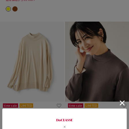
time sale
LIMITED
time sale
LIMITED
カリアッジ・ハイネックプルオ
シルクニット・総針ハイネック
ーバー
¥
9,690
￥10,659
税込
¥
11,390
￥12,529
通常価格から24%OFF
税込
通常価格から32%OFF