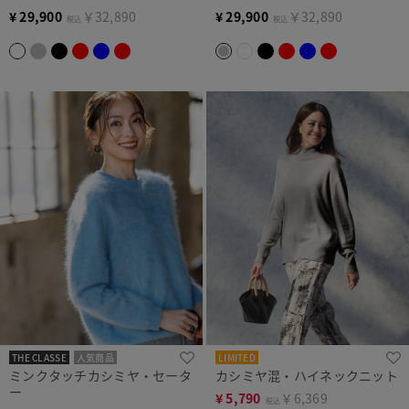
¥
29,900
￥32,890
¥
29,900
￥32,890
税込
税込
THE CLASSE
人気商品
LIMITED
ミンクタッチカシミヤ・セータ
カシミヤ混・ハイネックニット
ー
¥
5,790
￥6,369
税込