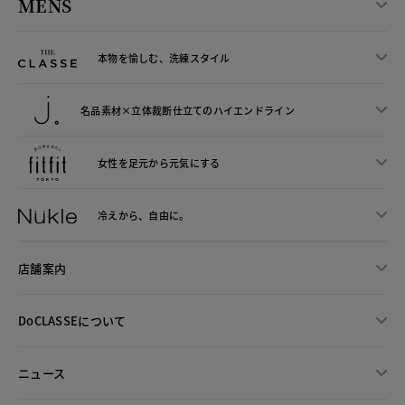
MENS
本物を愉しむ、洗練スタイル
名品素材×立体裁断仕立ての
ハイエンドライン
女性を足元から
元気にする
冷えから、
自由に。
店舗案内
DoCLASSEについて
ニュース