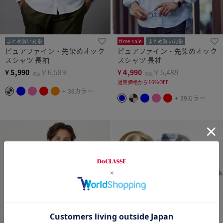
まとめ買い対象
time sale
まとめ買い対象
ピュアファイン・先染めオック
ピュアファイン・先染めオック
スシャツ 長袖
スシャツ 長袖
¥
5,990
￥6,589
¥
4,990
￥5,489
税込
税込
通常価格から16%OFF
+ 39カラー
+ 39カラー