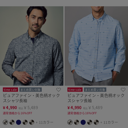
time sale
まとめ買い対象
time sale
まとめ買い対象
ピュアファイン・美色柄オック
ピュアファイン・美色柄オック
スシャツ長袖
スシャツ長袖
¥
4,990
￥5,489
¥
4,990
￥5,489
税込
税込
通常価格から16%OFF
通常価格から16%OFF
+ 11カラー
+ 11カラー