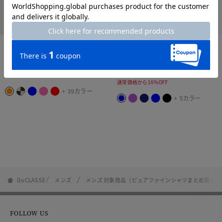
まとめ買い対象
time sale
new
まとめ買い対象
ピュアファイン・先染めオック
ピュアファイン・先染めオック
スシャツ 長袖
スシャツ 半袖
¥
5,990
￥6,589
¥
4,990
￥5,489
税込
税込
通常価格から16%OFF
+ 39カラー
+ 5カラー
DoCLASSE
メンズ
メンズ 対象商品（ピュアファインシャツまとめ買い）
FOLLOW US