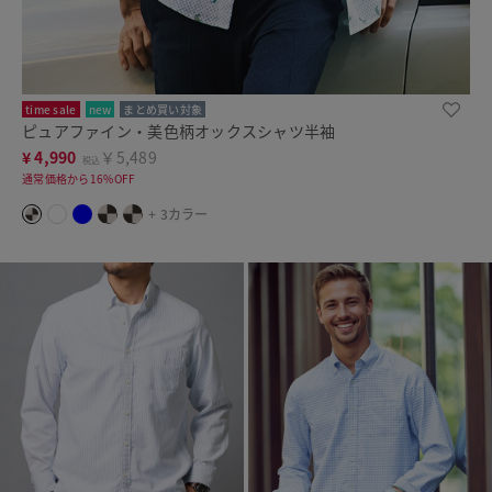
time sale
new
まとめ買い対象
ピュアファイン・美色柄オックスシャツ半袖
¥
4,990
￥5,489
税込
通常価格から16%OFF
+ 3カラー