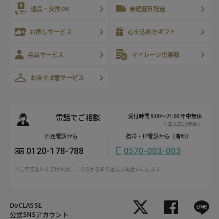
返品・交換OK
最短翌日配送
お直しサービス
心を込めたギフト
会員サービス
マイレージ倶楽部
お店で試着サービス
電話でご相談
受付時間 9:00～21:00 年中無休
※年末年始等除く
固定電話から
携帯・IP電話から（有料）
0120-178-788
0570-003-003
※ご申告をいただければ、こちらから折り返しお電話いたします
DoCLASSE
公式SNSアカウント