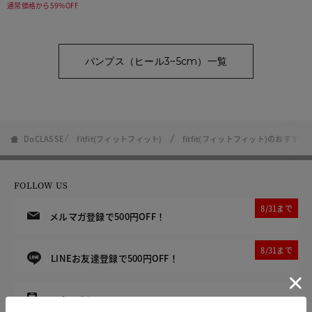
通常価格から59%OFF
パンプス（ヒール3~5cm）一覧
DoCLASSE
fitfit(フィットフィット)
fitfit(フィットフィット)のおす
FOLLOW US
8/31まで
メルマガ登録で500円OFF！
8/31まで
LINEお友達登録で500円OFF！
アプリダウンロードで500円OFF！