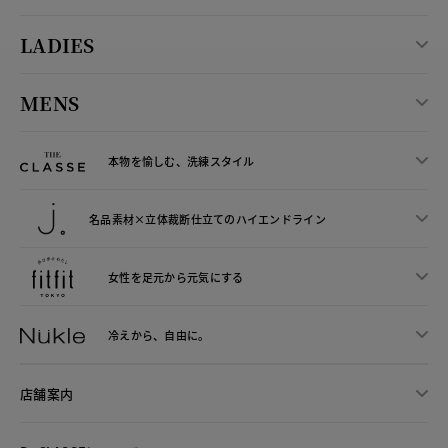
LADIES
MENS
本物を愉しむ、洗練スタイル
名品素材×立体裁断仕立ての
ハイエンドライン
女性を足元から
元気にする
冷えから、
自由に。
店舗案内