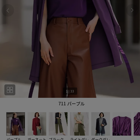
1
|
33
711 パープル
1
33
パープル
ガーネット
ブラック
ライトグレ
ダークグレ