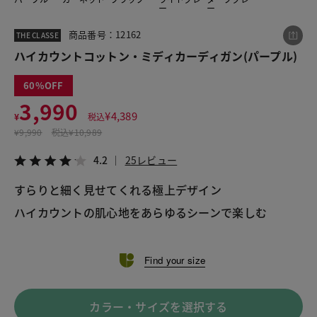
ー
ー
商品番号：12162
THE CLASSE
この商品をシェアする
ハイカウントコットン・ミディカーディガン(パープル)
60
ハイカウントコットン・ミディカーディガン
3,990
¥3,990
税込¥4,389
¥
4,389
¥
税込
4.2
25レビュー
¥
9,990
税込
¥10,989
4.2
25レビュー
すらりと細く見せてくれる極上デザイン

LINE
X
メール
Find your size
カラー・サイズを選択する