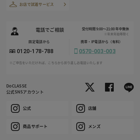
お店で試着サービス
電話でご相談
受付時間 9:00～21:00 年中無休
※年末年始等除く
固定電話から
携帯・IP電話から（有料）
0120-178-788
0570-003-003
※ご申告をいただければ、こちらから折り返しお電話いたします
DoCLASSE
公式SNSアカウント
公式
店舗
商品サポート
メンズ