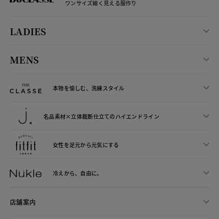
ワンサイズ細く見える服作り
LADIES
MENS
本物を愉しむ、洗練スタイル
名品素材×立体裁断仕立ての
ハイエンドライン
女性を足元から
元気にする
冷えから、
自由に。
店舗案内