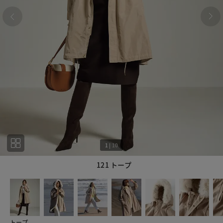
1
|
10
121 トープ
1
10
トープ