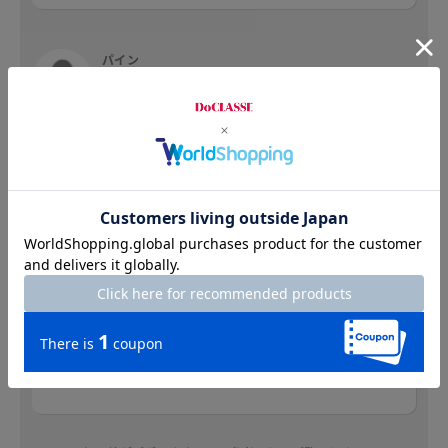
パイン
身長：159cm
普段のサイズ：M 着用サイズ：M
モッズコート、と聞くとカジュアル系かな、と思
ったのですがこれはファーが上品で高級感がある
のできれい系のコーディネートにももってこいで
す。ファーは取り外しもできるのでインナーによ
って変えるのも楽しいです。ボタンもファスナー
もあるのでしっかり風を防いでくれるし、裏地は
あったか素材なので真冬のお出かけも怖くありま
せん。身幅はかなりゆったりなのでたくさん着込
んでも大丈夫です。