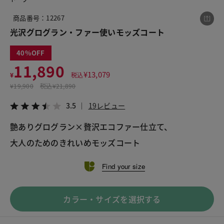
商品番号：12267
光沢グログラン・ファー使いモッズコート
この商品をシェアする
40
11,890
光沢グログラン・ファー使いモッズコート
¥
13,079
¥
税込
¥11,890
税込¥13,079
¥
19,900
税込
¥21,890
3.5
19レビュー
3.5
19レビュー
艶ありグログラン×贅沢エコファー仕立て、
大人のためのきれいめモッズコート
LINE
X
メール
Find your size
カラー・サイズを選択する