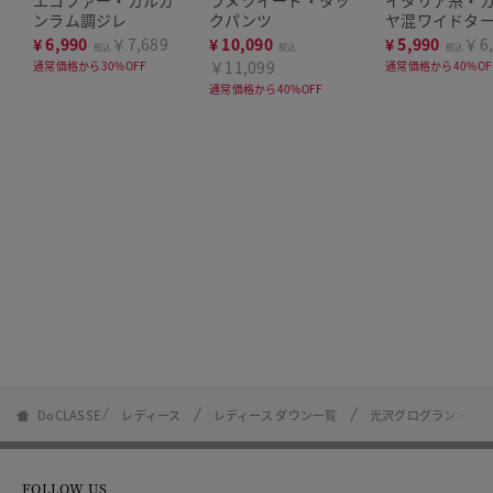
エコファー・カルガ
ラメツイード・タッ
イタリア糸・
ンラム調ジレ
クパンツ
ヤ混ワイドタ
¥
6,990
￥7,689
¥
10,090
¥
5,990
￥6,
税込
税込
税込
￥11,099
通常価格から30%OFF
通常価格から40%OF
通常価格から40%OFF
DoCLASSE
レディース
レディース ダウン一覧
光沢グログラン・フ
FOLLOW US