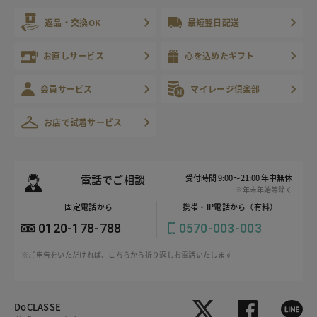
返品・交換OK
最短翌日配送
お直しサービス
心を込めたギフト
会員サービス
マイレージ倶楽部
お店で試着サービス
電話でご相談
受付時間 9:00～21:00 年中無休
※年末年始等除く
固定電話から
携帯・IP電話から（有料）
0120-178-788
0570-003-003
※ご申告をいただければ、こちらから折り返しお電話いたします
DoCLASSE