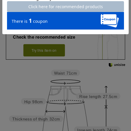
お店で試着する
チャット相談をする
Check the recommended size
Try this item on
Waist
71cm
Rise length
27.5cm
Hip
98cm
Thickness of thigh
32cm
Inseam length
74cm