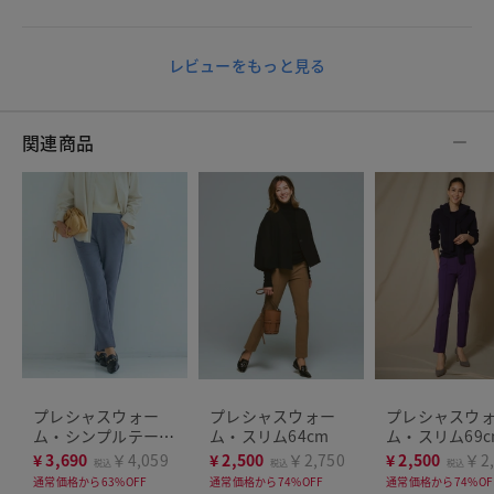
レビューをもっと見る
関連商品
プレシャスウォー
プレシャスウォー
プレシャスウ
ム・シンプルテーパ
ム・スリム64cm
ム・スリム69c
ード
¥
3,690
￥4,059
¥
2,500
￥2,750
¥
2,500
￥2,
税込
税込
税込
通常価格から63%OFF
通常価格から74%OFF
通常価格から74%OF