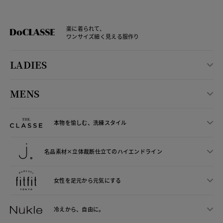
楽に着られて、
ワンサイズ細く見える服作り
LADIES
MENS
本物を愉しむ、洗練スタイル
名品素材×立体裁断仕立ての
ハイエンドライン
女性を足元から
元気にする
冷えから、
自由に。