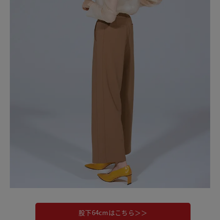
股下64cmはこちら＞＞