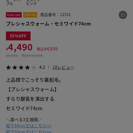
プル
ピンク
商品番号：12331
time sale
LIMITED
この商品をシェアする
プレシャスウォーム・セミワイド74cm
55
プレシャスウォーム・セミワイド74cm
4,490
¥4,490
税込¥4,939
¥
4,939
¥
税込
4.2
18レビュー
¥
9,990
税込
¥10,989
4.2
18レビュー
上品顔でこっそり裏起毛。
LINE
X
メール
【プレシャスウォーム】
すらり脚長を演出する
セミワイド74cm
＼選べる3丈展開／
股下64cm丈はこちら>>
股下69cm丈はこちら>>