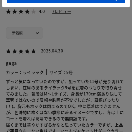
4.0
7レビュー
2025.04.30
gaga
カラー：ライラック
サイズ：9号
ずっと気になっていたのですが、狙っていた11号が売り切れて
しまい、在庫のあるライラック9号を試着のつもりで取り寄せ
てみました。普段はM〜Lサイズ、身長が170cm弱あり決して
華奢ではないので肩幅や胸囲が不安でしたが、肩幅ぴったり
(！)。胸元もホックは閉まるのでOK。中に厚着はできません
が、色味的に寒くはない季節に着るイメージですし、冬は上に
コートを着れば防寒できるので無問題です。
届くまでは華やかすぎるかなと思っていたカラーですが、上品
で悪目立ちしない色味です。いつもジャケットはダークカラー