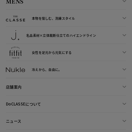
MENS
本物を愉しむ、洗練スタイル
名品素材×立体裁断仕立ての
ハイエンドライン
女性を足元から
元気にする
冷えから、
自由に。
店舗案内
DoCLASSEについて
ニュース