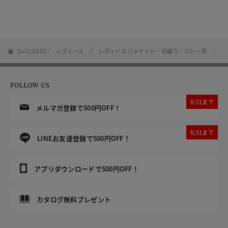
DoCLASSE
レディース
レディース ジャケット・羽織り・ジレ一覧
二
FOLLOW US
8/31まで
メルマガ登録で500円OFF！
8/31まで
LINEお友達登録で500円OFF！
アプリダウンロードで500円OFF！
カタログ無料プレゼント