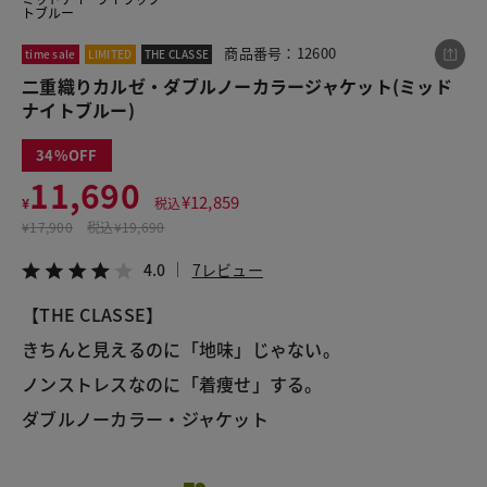
トブルー
商品番号：12600
time sale
LIMITED
THE CLASSE
この商品をシェアする
二重織りカルゼ・ダブルノーカラージャケット(ミッド
ナイトブルー)
二重織りカルゼ・ダブルノーカラージャケット
34
¥11,690
税込¥12,859
11,690
4.0
7レビュー
¥
12,859
¥
税込
¥
17,900
税込
¥19,690
4.0
7レビュー
【THE CLASSE】
LINE
X
メール
きちんと見えるのに「地味」じゃない。
ノンストレスなのに「着痩せ」する。
ダブルノーカラー・ジャケット