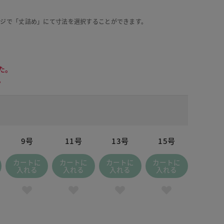
ージで「丈詰め」にて寸法を選択することができます。
た。
。
9号
11号
13号
15号
カートに
カートに
カートに
カートに
入れる
入れる
入れる
入れる
 レッド