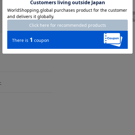
。
7
ー