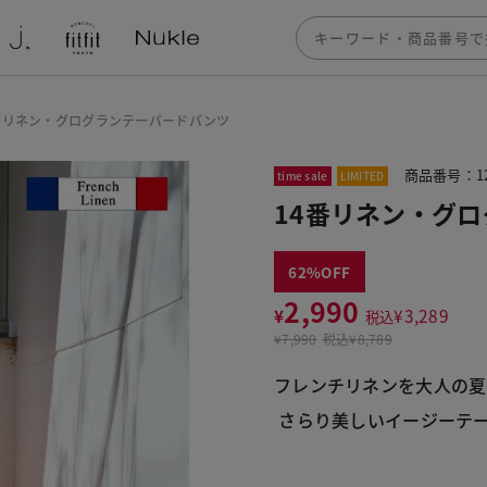
番リネン・グログランテーパードパンツ
商品番号：12
time sale
LIMITED
14番リネン・グ
62
2,990
¥
¥
3,289
税込
¥
7,990
税込
¥8,789
フレンチリネンを大人の夏
 さらり美しいイージーテ