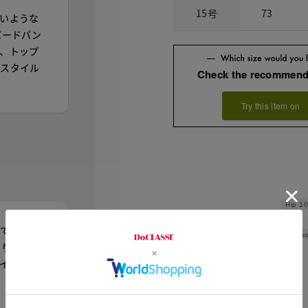
15号
73
いような
パードパン
、トップ
なスタイル
Check the recommend
Try this item on
Hip
10
てもラク
Thickness
きりしてい
イテムに