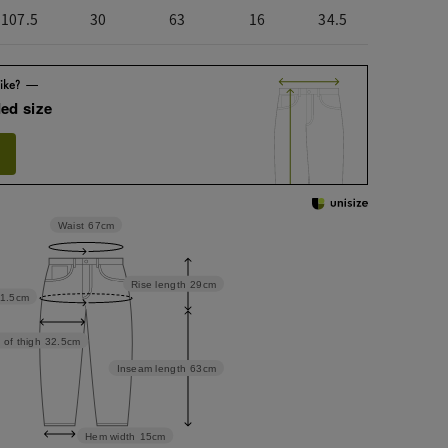
107.5
30
63
16
34.5
ed size
Waist
67cm
Rise length
29cm
1.5cm
 of thigh
32.5cm
Inseam length
63cm
Hem width
15cm