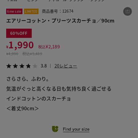
商品番号：12674
time sale
LIMITED
エアリーコットン・プリーツスカーチョ／90cm
この商品をシェアする
60
エアリーコットン・プリーツスカーチョ／90cm
1,990
¥
2,189
¥
税込
¥1,990
税込¥2,189
¥
4,990
税込
¥5,489
3.8
20レビュー
3.8
20レビュー
さらさら、ふわり。
気温がぐっと高くなる日も気持ち良く過ごせる
LINE
X
メール
インドコットンのスカーチョ
＜着丈90cm＞
Find your size