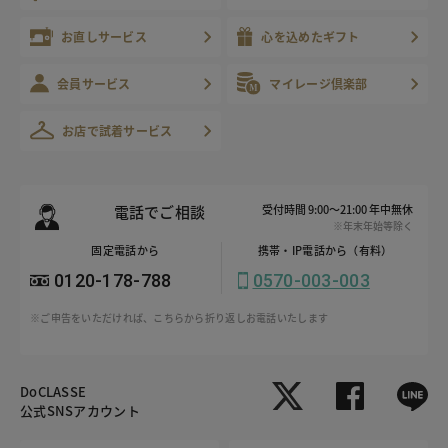
お直しサービス
心を込めたギフト
会員サービス
マイレージ倶楽部
お店で試着サービス
電話でご相談
受付時間 9:00～21:00 年中無休
※年末年始等除く
固定電話から
携帯・IP電話から（有料）
0120-178-788
0570-003-003
※ご申告をいただければ、こちらから折り返しお電話いたします
DoCLASSE
公式SNSアカウント