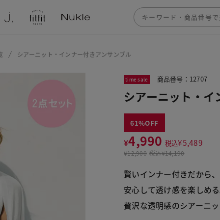
覧
シアーニット・インナー付きアンサンブル
商品番号：12707
time sale
シアーニット・イ
61
4,990
¥
¥
5,489
税込
¥
12,900
税込
¥14,190
賢いインナー付きだから、
安心して透け感を楽しめる
贅沢な透明感のシアーニッ