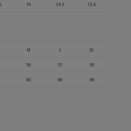
5
74
74.5
75.5
M
L
XL
56
57
58
80
84
89