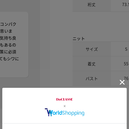
裄丈
73.
もコンパク
と思いま
気持ち良
ニット
もあるの
サイズ
S
策に必須
てもシワに
着丈
55
バスト
76
。