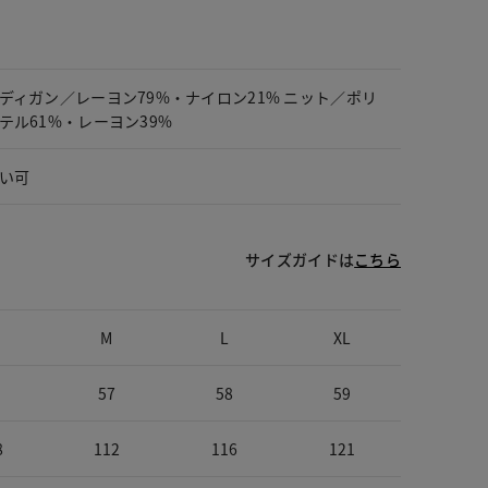
ディガン／レーヨン79%・ナイロン21% ニット／ポリ
テル61%・レーヨン39%
い可
サイズガイドは
こちら
M
L
XL
57
58
59
8
112
116
121