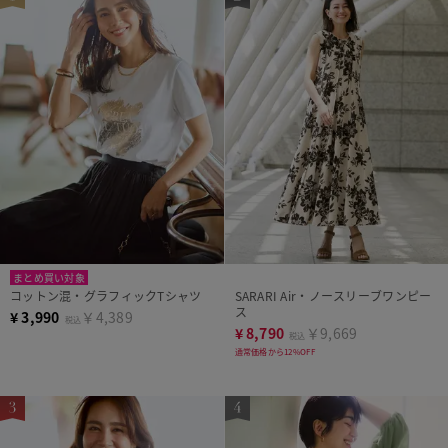
まとめ買い対象
コットン混・グラフィックTシャツ
SARARI Air・ノースリーブワンピー
ス
¥
3,990
￥4,389
税込
¥
8,790
￥9,669
税込
通常価格から12%OFF