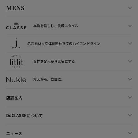
MENS
本物を愉しむ、洗練スタイル
名品素材×立体裁断仕立ての
ハイエンドライン
女性を足元から
元気にする
冷えから、
自由に。
店舗案内
DoCLASSEについて
ニュース