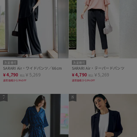
洗濯機可
洗濯機可
SARARI Air・ワイドパンツ／66cm
SARARI Air・テーパードパンツ
¥
4,790
￥5,269
¥
4,790
￥5,269
税込
税込
通常価格から9%OFF
通常価格から9%OFF