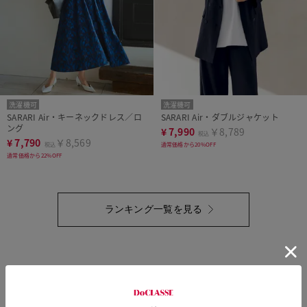
洗濯機可
洗濯機可
SARARI Air・キーネックドレス／ロ
SARARI Air・ダブルジャケット
ング
¥
7,990
￥8,789
税込
¥
7,790
￥8,569
税込
通常価格から20%OFF
通常価格から22%OFF
ランキング一覧を見る