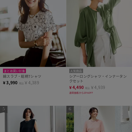
まとめ買い対象
人気商品
綿スラブ・総柄Tシャツ
シアーロングシャツ・インナータン
クセット
¥
3,990
￥4,389
税込
¥
4,490
￥4,939
税込
通常価格から25%OFF