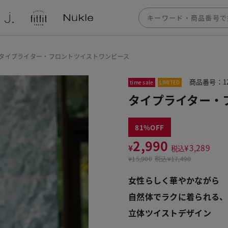
タイプライター・フロントツイストワンピース
商品番号：12
time sale
LIMITED
タイプライター・
81
2,990
¥
¥
3,289
税込
¥
15,900
税込
¥17,490
女性らしく華やかながら
自然体でラクに着られる、
立体ツイストデザイン