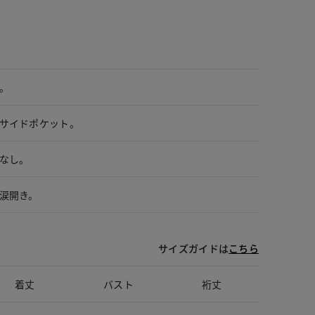
。
サイドポケット。
なし。
涙開き。
サイズガイドは
こちら
着丈
バスト
裄丈