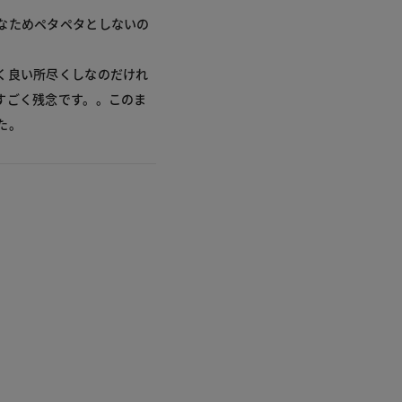
なためペタペタとしないの
く良い所尽くしなのだけれ
すごく残念です。。このま
た。