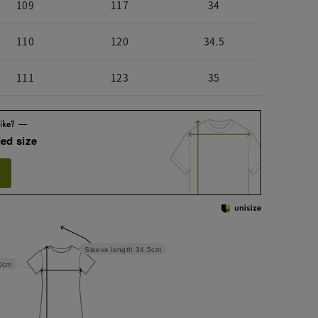
109
117
34
110
120
34.5
111
123
35
ed size
Sleeve length
34.5cm
0cm