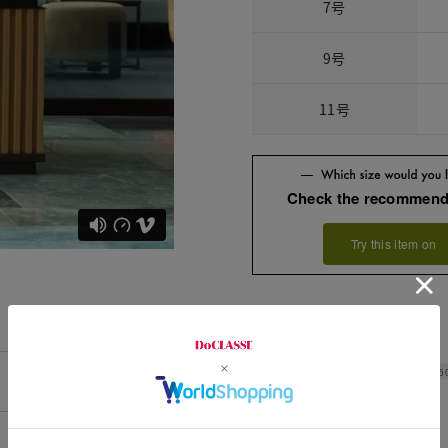
7号
9号
11号
Check the recommend
Try this item on
Width
6