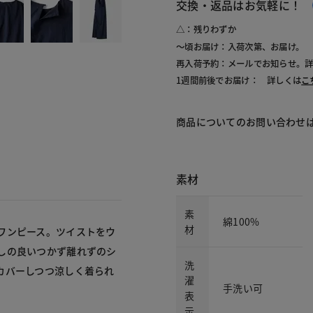
交換・返品はお気軽に！
△：残りわずか
～頃お届け：入荷次第、お届け。
再入荷予約：メールでお知らせ。
1週間前後でお届け： 詳しくは
こ
商品についてのお問い合わせ
素材
素
綿100%
材
ワンピース。ツイストをウ
しの良いつかず離れずのシ
洗
カバーしつつ涼しく着られ
濯
手洗い可
表
示