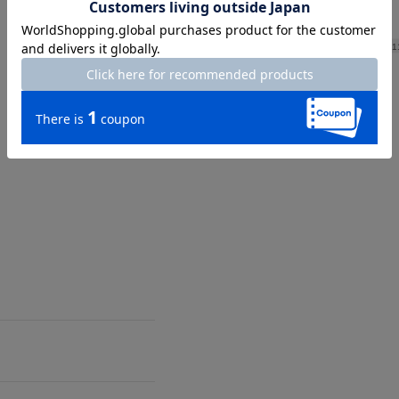
Length
1