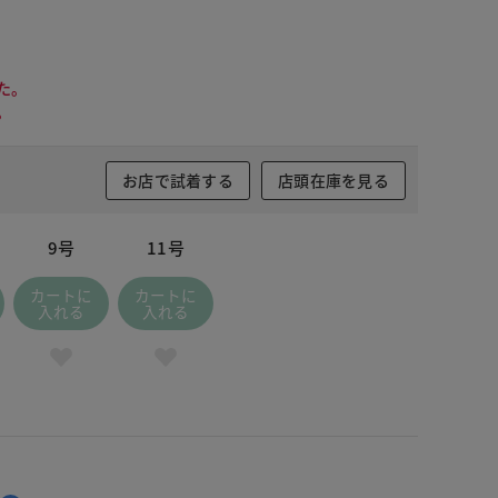
た。
。
お店で試着する
店頭在庫を見る
9号
11号
カートに
カートに
入れる
入れる
ドナイトブルー