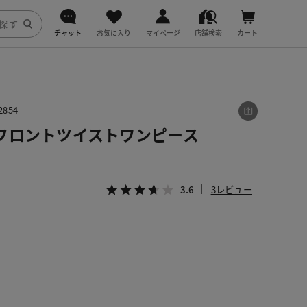
チャット
お気に入り
マイページ
店舗検索
カート
DoCLASSE
j.
854
フロントツイストワンピース
fitfit
3.6
3レビュー