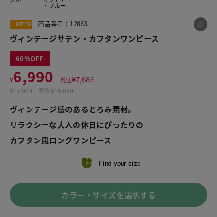
トブルー
商品番号：12863
LIMITED
この商品をシェアする
ヴィンテージサテン・カフタンワンピース
60
ヴィンテージサテン・カフタンワンピース
6,990
¥
7,689
¥6,990
¥
税込
税込¥7,689
¥
17,900
税込
¥19,690
ヴィンテージ感のあるとろみ素材。
リラクシーな大人の休日にぴったりの
カフタン風ロングワンピース
LINE
X
メール
Find your size
カラー・サイズを選択する