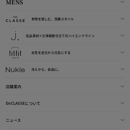
MENS
本物を愉しむ、洗練スタイル
名品素材×立体裁断仕立ての
ハイエンドライン
女性を足元から
元気にする
冷えから、
自由に。
店舗案内
DoCLASSEについて
ニュース