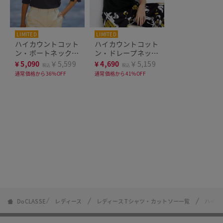
LIMITED
LIMITED
ハイカウントコット
ハイカウントコット
ン・ボートネック／
ン・ドレープネック
7分袖
フレンチ
¥
5,090
￥5,599
¥
4,690
￥5,159
税込
税込
通常価格から36%OFF
通常価格から41%OFF
DoCLASSE
レディース
レディース Tシャツ・カットソー一覧
ハイカ