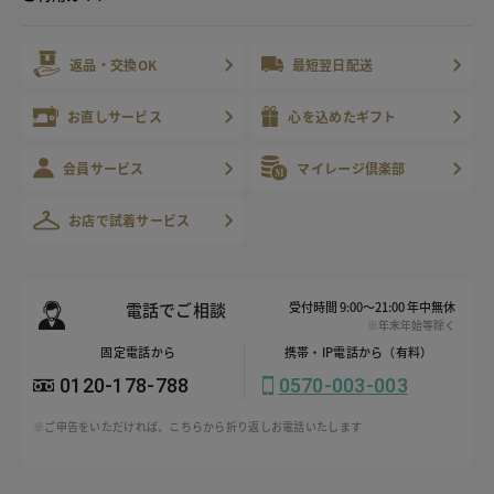
返品・交換OK
最短翌日配送
お直しサービス
心を込めたギフト
会員サービス
マイレージ倶楽部
お店で試着サービス
電話でご相談
受付時間 9:00～21:00 年中無休
※年末年始等除く
固定電話から
携帯・IP電話から（有料）
0120-178-788
0570-003-003
※ご申告をいただければ、こちらから折り返しお電話いたします