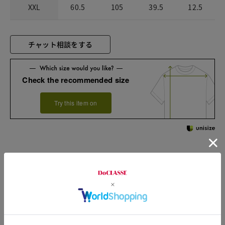
XXL
60.5
105
39.5
12.5
チャット相談をする
Check the recommended size
Try this item on
Sleeve length
12cm
Shoulder width
37cm
Width
47cm