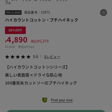
プル
商品番号：12873
THE CLASSE
この商品をシェアする
ハイカウントコットン・プチハイネック
38
ハイカウントコットン・プチハイネック
4,890
¥4,890
税込¥5,379
¥
5,379
¥
税込
5.0
8レビュー
¥
7,990
税込
¥8,789
5.0
8レビュー
【ハイカウントコットンシリーズ】
LINE
X
メール
美しい表面感×ドライな肌心地
100番双糸カットソーのプチハイネック
Find your size