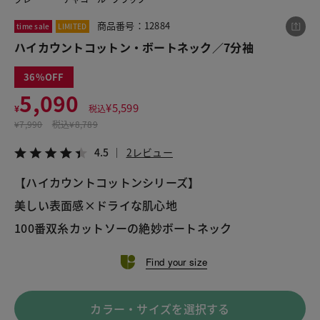
商品番号：12884
time sale
LIMITED
ハイカウントコットン・ボートネック／7分袖
この商品をシェアする
36
ハイカウントコットン・ボートネック／7分袖
5,090
¥
5,599
¥
税込
¥5,090
税込¥5,599
¥
7,990
税込
¥8,789
4.5
2レビュー
4.5
2レビュー
【ハイカウントコットンシリーズ】
美しい表面感×ドライな肌心地
LINE
X
メール
100番双糸カットソーの絶妙ボートネック
Find your size
カラー・サイズを選択する