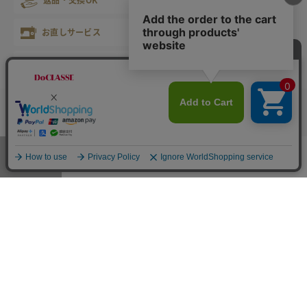
お直しサービス
心を込めたギフト
会員サービス
マイレージ倶楽部
お店で試着サービス
カラー・サイズを選択する
電話でご相談
受付時間 9:00～21:00 年中無休
※年末年始等除く
メニュー
お気に入り
マイページ
店舗検索
カート
固定電話から
携帯・IP電話から（有料）
0120-178-788
0570-003-003
※ご申告をいただければ、こちらから折り返しお電話いたします
DoCLASSE
公式SNSアカウント