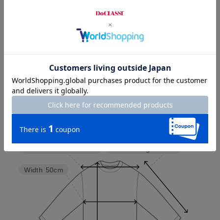
お店で試着する
チャット相談をする
Check the recommended size
Try this item on
Sleeve length
33cm
Shoulder width
37cm
Width
50cm