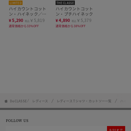
LIMITED
THE CLASSE
ハイカウントコット
ハイカウントコット
ン・ハイネック／長
ン・プチハイネック
袖
¥
5,290
￥5,819
¥
4,890
￥5,379
税込
税込
通常価格から33%OFF
通常価格から38%OFF
DoCLASSE
レディース
レディース Tシャツ・カットソー一覧
ハイカ
FOLLOW US
8/31まで