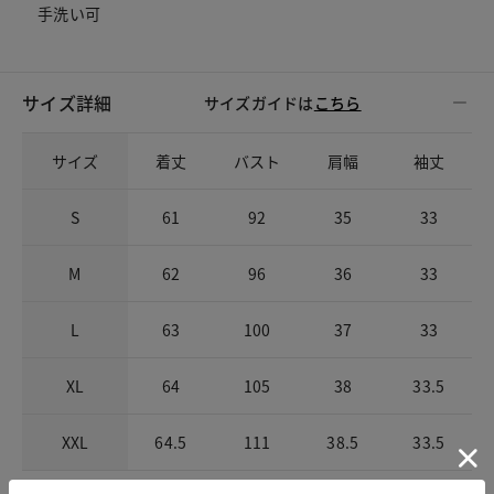
手洗い可
サイズ詳細
サイズガイドは
こちら
サイズ
着丈
バスト
肩幅
袖丈
S
61
92
35
33
M
62
96
36
33
L
63
100
37
33
XL
64
105
38
33.5
XXL
64.5
111
38.5
33.5